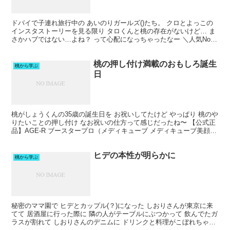
ドバイで子連れ旅行中の あいのりガールズ()たち。 クロとよっこの
インスタストーリーを見る限り タロくんと桃の存在がないけど… ま
さかハブではない…よね？ って心配になっちゃったなー ＼人気No.1
／ 鯖江企画 【GLADELI】G50-...
桃の押し付け満載のおもしろ誕生
桃から学ぶ
日
桃がしょうくんの35歳の誕生日を お祝いしてたけど やっぱり 桃のや
りたいことの押し付け なお祝いの仕方って感じだったね〜 【公式正
品】AGE-R ブースタープロ（メディキューブ メディキューブ美顔器
韓国エステ 美顔器 美容家電 美容機器...
ヒデの本性が明らかに
桃から学ぶ
秘密のママ園で ヒデとカップル(？)になった しおりさんが東京に来
てて 居酒屋に行った際に 隣の人がテーブルにぶつかって 飲んでたガ
ラスが割れて しおりさんのデニムに ドリンクと料理がこぼれちゃっ