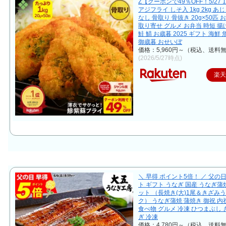
Z【クーポンで49％OFF！5/27 1
アジフライ しそ入 1kg 2kg あじ
なし 骨取り 骨抜き 20g×50匹 
取り寄せ グルメ お弁当 時短 揚
鮭 鯖 お歳暮 2025 ギフト 海鮮 
御歳暮 おせいぼ
価格：5,960円～（税込、送料無
(2026/5/27時点)
楽
＼ 早得 ポイント5倍！ ／ 父の
ト ギフト うなぎ 国産 うなぎ蒲
ット （長焼き(大)1尾＆きざみ
ク） うなぎ蒲焼 蒲焼き 御祝 内
食べ物 グルメ 冷凍 ひつまぶし
ぎ 冷凍
価格：4,780円～（税込、送料無