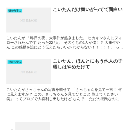
たみたいだけど ヒデはそんな時でも すかさず...
こいたんだけ舞いがってて面白い
桃から学ぶ
こいたんが 「昨日の夜、大事件が起きました。 ヒカキンさんにフォ
ローされたんです たった227人、 そのうちの1人が僕！？ 大事件や
ん この感動を誰にどう伝えたらいいか わからない！！！！！」 って
ブログの記事にしてたけど 誰も話題にしてな...
こいたん、ほんとにもう他人の子
桃から学ぶ
晒しはやめたげて
こいたんがさっちゃんの写真を載せて 「さっちゃんを見て一言！ 何
に見えますか？ この、さっちゃんを見てひとこと 教えてください
笑」 ってブログで大喜利し出したけど なんで、 ただの彼氏なのに
彼女の娘をブログに晒す権利がある って思ってんだ...