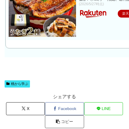
(2026/5/27時点)
楽
桃から学ぶ
シェアする
X
Facebook
LINE
コピー