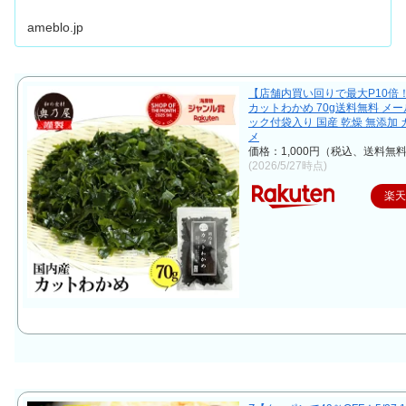
ameblo.jp
【店舗内買い回りで最大P10倍
カットわかめ 70g送料無料 メー
ック付袋入り 国産 乾燥 無添加
メ
価格：1,000円（税込、送料無料
(2026/5/27時点)
楽