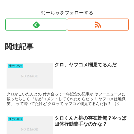
むーちゃをフォローする
関連記事
クロ、ヤフコメ欄見てるんだ
桃から学ぶ
クロがこいたんとの 付き合って一年記念の記事が ヤフーニュースに
載ったらしく 「桃がコメントしてくれたからだっ！ ヤフコメは地獄
笑」 って書いてたけど クロって ヤフコメ欄見てるんだね？ 【クー
ポン利用で最安2235円】楽天1位25冠達成！...
タロくんと桃の存在皆無？やっぱ
桃から学ぶ
団体行動苦手なのかな？