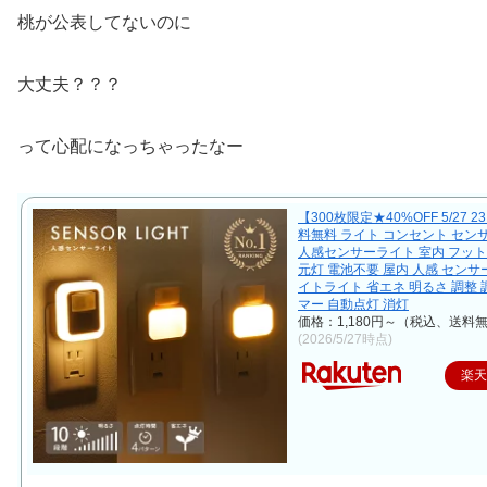
桃が公表してないのに
大丈夫？？？
って心配になっちゃったなー
【300枚限定★40%OFF 5/27 23
料無料 ライト コンセント セン
人感センサーライト 室内 フット
元灯 電池不要 屋内 人感 センサー
イトライト 省エネ 明るさ 調整 
マー 自動点灯 消灯
価格：1,180円～（税込、送料無
(2026/5/27時点)
楽