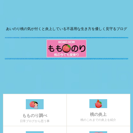
あいのり桃の気が付くと炎上している不器用な生き方を優しく見守るブログ
桃の炎上
もものり調べ
桃のこれまでの炎上を紹介
日常ブログから思う事