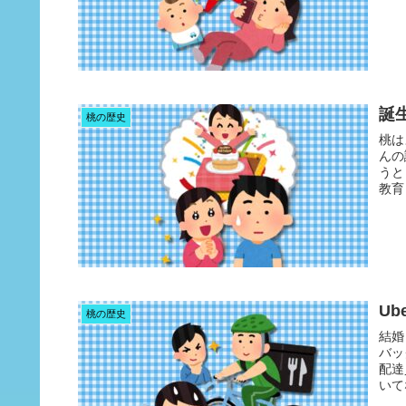
誕
桃の歴史
桃は
んの
うと
教育
U
桃の歴史
結婚
バッ
配達
いて