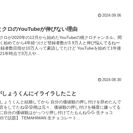
2024.09.06
とクロのYouTubeが伸びない理由
クロが2020年の12月から始めたYouTubeの桃クロチャンネル。間
く始めてから4年経つけど登録者数が3.9万人と伸び悩んでるねー
 登録者数目指せ10万人って豪語してたけど YouTubeを始めて1年後
021年時点で3万人や...
2024.08.30
がしょうくんにイライラしたこと
しょうくんと結婚してから 自分の価値観の押し付けを辞めたんで
言をしてたね😲😲桃は元々、価値観の押し付けを極度に嫌ってる
に自分の価値観はがっつり押し付けてたもんね💦💦 生チョコ
NSで話題】 TEMAHIMAN 生チョコレート...