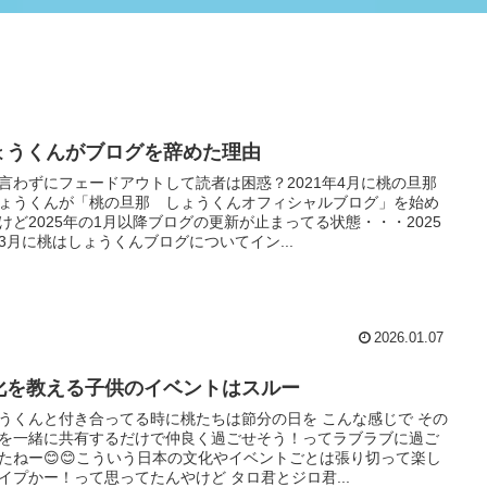
ょうくんがブログを辞めた理由
言わずにフェードアウトして読者は困惑？2021年4月に桃の旦那
ょうくんが「桃の旦那 しょうくんオフィシャルブログ」を始め
けど2025年の1月以降ブログの更新が止まってる状態・・・2025
3月に桃はしょうくんブログについてイン...
2026.01.07
化を教える子供のイベントはスルー
うくんと付き合ってる時に桃たちは節分の日を こんな感じで その
を一緒に共有するだけで仲良く過ごせそう！ってラブラブに過ご
たねー😊😊こういう日本の文化やイベントごとは張り切って楽し
イプかー！って思ってたんやけど タロ君とジロ君...