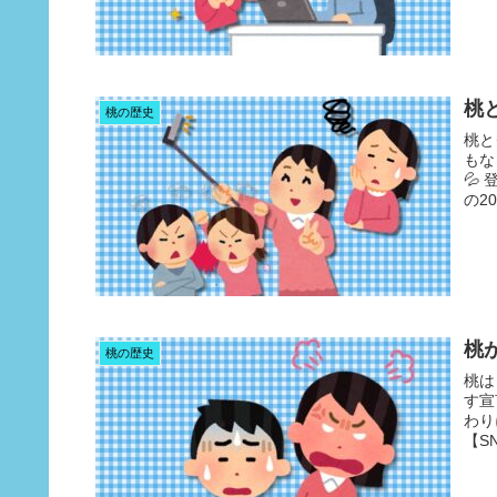
桃
桃の歴史
桃と
もな
💦
の2
桃
桃の歴史
桃は
す宣
わり
【S