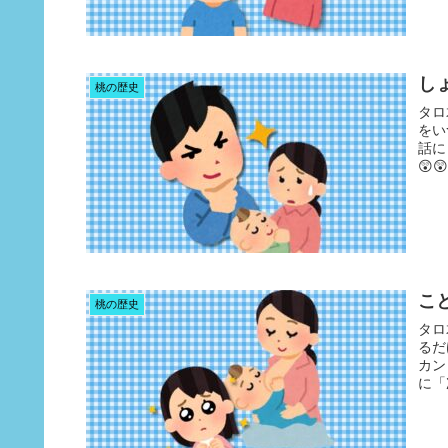
し
桃の歴史
タロ
をい
話に
😲
こ
桃の歴史
タロ
るだ
カン
に「