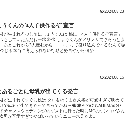
2024.08.23
ょうくんの¨4人子供作るぞ¨宣言
君が生まれる少し前にしょうくんは 桃に「4人子供作るぞ宣言」
つもしていたんだねー😲😲😲 しょうくんがノリノリでさらっと会
「あとこれから3人産むから・・・」って盛り込んでくるなんて😲
😲今じゃ本当に考えられない行動と発言やから何が...
2024.08.16
とあるごとに母乳が出てくる発言
君が生まれてすぐに桃は タロ君のくまさん姿が可愛すぎて眺めて
けで母乳が出てきたって言ってたね～😂😂その後もABEMAのセ
ドチャンスウェディングのゲストに行った時にMCのケンコバさん
次男が可愛すぎてやばいっていうニュース見たよ...