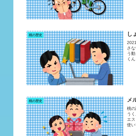
し
桃の歴史
20
さな
う動
くん
メ
桃の歴史
桃の
うく
エス
使い