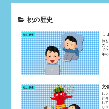
桃の歴史
し
桃の歴史
何も
のし
てた
年の
文
桃の歴史
しょ
行為
して
むタ