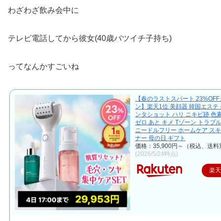
わざわざ飲み会中に
テレビ電話してから彼女(40歳バツイチ子持ち)
ってなんかすごいね
【春のラストスパート 23%OF
ン】楽天1位 美顔器 韓国エステ 
ンタショット ハリ ニキビ跡 色
ゼロ あと キメ Tゾーン トラブ
ニードルフリー ホームケア ス
ナー 母の日 ギフト
価格：35,900円～（税込、送料
(2026/5/24時点)
楽