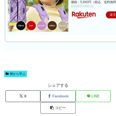
価格：5,940円（税込、送料無料
(2026/5/24時点)
楽
桃から学ぶ
シェアする
X
Facebook
LINE
コピー