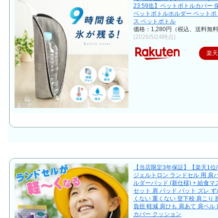
23:59迄】ペットボトルカバー 
ペットボトルホルダー ペットボ
ス ペットボトル
価格：1,280円（税込、送料無料
(2026/5/24時点)
楽
【当店限定3年保証】【楽天1位/
ジェルトロン ランドセル 用 肩
ルダーパッド (新仕様) + 給食マス
セット 肩 パッド パット ズレ ず
くない 重くない 登下校 肩こり 
負担 軽減 肩ひも 肩あて 肩ベル
カバー クッション