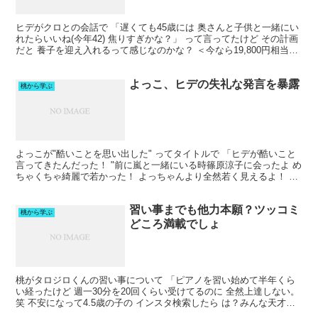
ヒデがクロとの会話で 「遅くても45歳には 奥さんと子供と一緒にい
れたらいいね(今年42) 焦りすぎかな？」 って言ってたけど その計画
だと 養子を迎え入れるって感じなのかな？ ＜今なら19,800円相当！
＞ラヴィットで紹介 ELEKI L...
よっこ、ヒデの失礼な発言を暴露
桃から学ぶ
よっこが"酷いことを思い出した" ってタイトルで 「ヒデが酷いこと
言ってきたんだった！ "前に嵐と一緒にいる時篠原涼子に会ったよ め
ちゃくちゃ綺麗で若かった！ よっちゃんより全然若く見えるよ！ マ
ジびっくりした" って。 ヒデさんよぉ 最後...
習い事までも他力本願？ツッコミ
桃から学ぶ
どころ満載でしょ
桃がタロジロくんの習い事について 「ピアノを習い始めて半年くら
い経ったけど 週一30分を20回くらい受けてるのに 全然上達しない。
笑 不安になって4.5歳の子の インスタ検索したら は？みんな天才な
の？ってくらい上手で。笑 (普通の子じゃな...