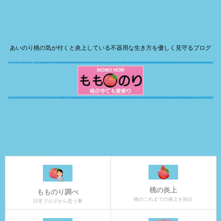
あいのり桃の気が付くと炎上している不器用な生き方を優しく見守るブログ
桃の炎上
もものり調べ
桃のこれまでの炎上を紹介
日常ブログから思う事