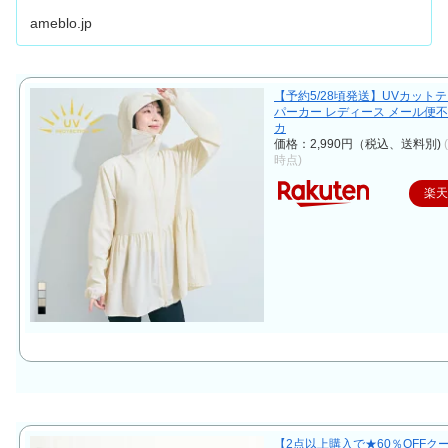
ameblo.jp
【予約5/28頃発送】UVカット
パーカー レディース メール便不可 
カ
価格：2,990円（税込、送料別)
時点)
楽
【2点以上購入で★60％OFFクーポ