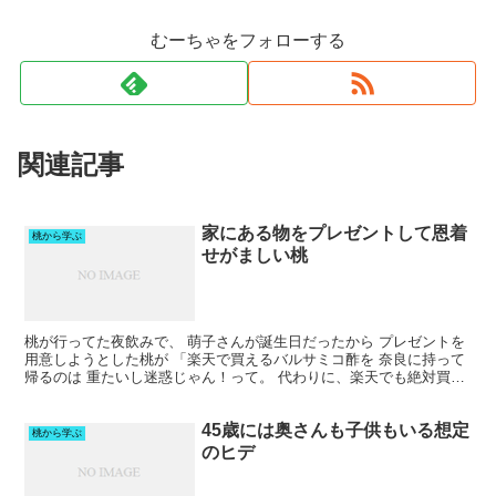
むーちゃをフォローする
関連記事
家にある物をプレゼントして恩着
桃から学ぶ
せがましい桃
桃が行ってた夜飲みで、 萌子さんが誕生日だったから プレゼントを
用意しようとした桃が 「楽天で買えるバルサミコ酢を 奈良に持って
帰るのは 重たいし迷惑じゃん！って。 代わりに、楽天でも絶対買え
ないし お金を積んでも手に入らない 韓国の市場で...
45歳には奥さんも子供もいる想定
桃から学ぶ
のヒデ