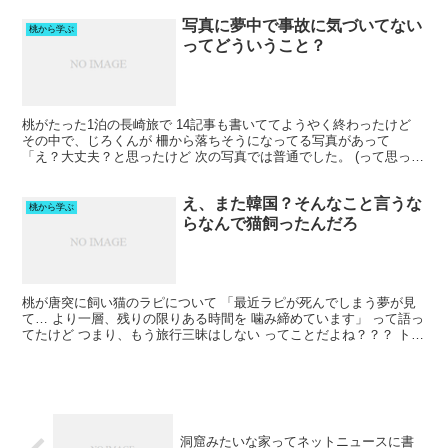
写真に夢中で事故に気づいてない
桃から学ぶ
ってどういうこと？
桃がたった1泊の長崎旅で 14記事も書いててようやく終わったけど
その中で、じろくんが 柵から落ちそうになってる写真があって
「え？大丈夫？と思ったけど 次の写真では普通でした。 (って思った
けど、しょうくんに聞いたら 一回ひっくり返っては...
え、また韓国？そんなこと言うな
桃から学ぶ
らなんで猫飼ったんだろ
桃が唐突に飼い猫のラピについて 「最近ラピが死んでしまう夢が見
て… より一層、残りの限りある時間を 噛み締めています」 って語っ
てたけど つまり、もう旅行三昧はしない ってことだよね？？？ トッ
プス レディース ニット ペプラムニット 長袖...
洞窟みたいな家ってネットニュースに書