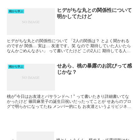
かー って思ってブログ見てみたけど 実際お買い...
ヒデがちな丸との関係性について
桃から学ぶ
明かしてたけど
ヒデがちな丸との関係性について 「2人の関係は？ とよく聞かれる
のですが 関係… 実は… 友達です。笑 なので 期待していた人いたら
なんかごめんなさい」 って書いてたけど この2人に 期待してる人っ
ているの？？？ パンプス レディース ロ...
せあら、桃の暴露のお詫びって感
桃から学ぶ
じかな？
桃が"今日はお友達とパサランドへ！" って書いたきり詳細書いてな
かったけど 篠田麻里子の誕生日祝いだったってことが せあらのブロ
グで明らかになってたね メンバー的にも お友達というよりビジネス
って感じだったし 桃自身、 あんまり馴染めなか...