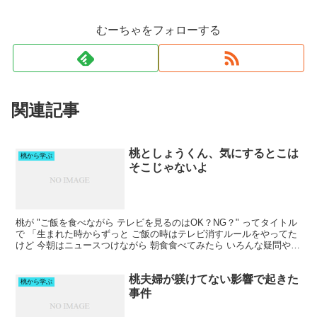
むーちゃをフォローする
関連記事
桃としょうくん、気にするとこは
桃から学ぶ
そこじゃないよ
桃が "ご飯を食べながら テレビを見るのはOK？NG？" ってタイトル
で 「生まれた時からずっと ご飯の時はテレビ消すルールをやってた
けど 今朝はニュースつけながら 朝食食べてみたら いろんな疑問や発
見があって 世の中のことも知れて これは...
桃夫婦が躾けてない影響で起きた
桃から学ぶ
事件