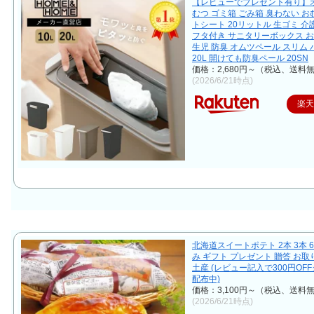
【レビューでプレゼント有り】オ
むつ ゴミ箱 ごみ箱 臭わない お
トシート 20リットル 生ゴミ 介
フタ付き サニタリーボックス お
生児 防臭 オムツペール スリム
20L 開けても防臭ペール 20SN
価格：2,680円～（税込、送料無
(2026/6/21時点)
楽
北海道スイートポテト 2本 3本 
み ギフト プレゼント 贈答 お取
土産 (レビュー記入で300円OF
配布中)
価格：3,100円～（税込、送料無
(2026/6/21時点)