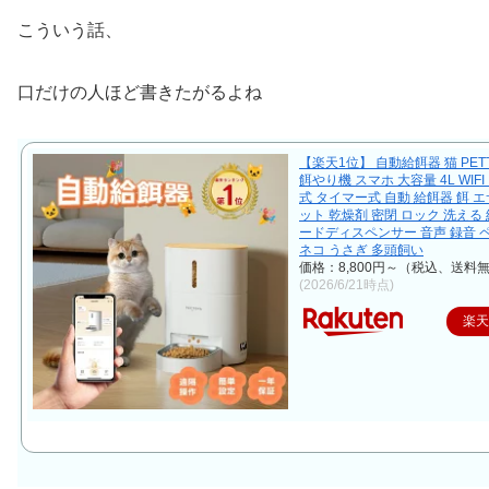
こういう話、
口だけの人ほど書きたがるよね
【楽天1位】 自動給餌器 猫 PET
餌やり機 スマホ 大容量 4L WIF
式 タイマー式 自動 給餌器 餌 エ
ット 乾燥剤 密閉 ロック 洗える 
ードディスペンサー 音声 録音 
ネコ うさぎ 多頭飼い
価格：8,800円～（税込、送料無
(2026/6/21時点)
楽