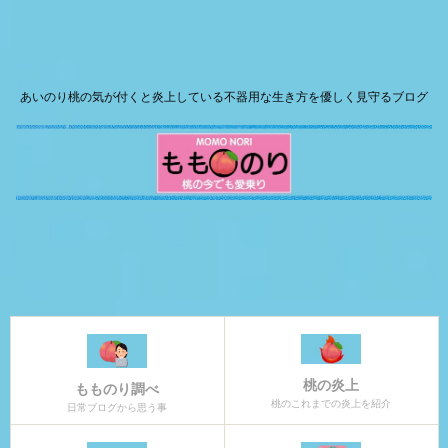
あいのり桃の気が付くと炎上している不器用な生き方を優しく見守るブログ
桃の炎上
もものり調べ
桃のこれまでの炎上を紹介
日常ブログから思う事