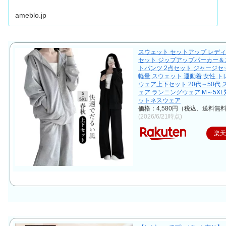
ameblo.jp
スウェット セットアップ レディ
セット ジップアップパーカー＆
トパンツ 2点セット ジャージセッ
軽量 スウェット 運動着 女性 
ウェア上下セット 20代～50代
ェア ランニングウェア M～5XL
ットネスウェア
価格：4,580円（税込、送料無料
(2026/6/21時点)
楽