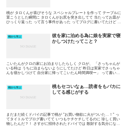
桃が タロくんが喜びそうな スペシャルプレートを作って テーブルに
置こうとした瞬間に タロくんがお尻を突き出してて 当たってお皿が
ひっくり返った って言う事件があった ってブログに書いてたけど ち
ゃんと座って待ってる っていう躾がいかに大事...
彼を家に泊める為に娘を実家で寝
桃から学ぶ
かしつけたってこと？
こいたんがクロの家にお泊まりしたらしく クロが、 「さっちゃんが
いる時は うちに泊まらないようにしてたけど 昨日は実家でさっちゃ
んを寝かしつけて 自分家に帰ってこいたん時間満喫ー」 って書いて
たけど 彼を家に泊めたいがために 娘を実家で寝か...
桃もセコいなぁ…読者をもバカに
桃から学ぶ
してる感じがする
まだまだ続くドバイの記事で桃が "お買い物欲に火がついた…！" っ
てタイトルでブログ書いてて いつもケチケチしてるのに 珍しく買い
物したんだ？！ さすがに招待されたドバイでは 散財する気分になる