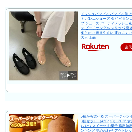
メッシュパンプス パンプス 透け
ト バレエシューズ タビ ペタン
プ シューズ パーティメッシュ素
デ ビーチサンダル スリッパ 夏 春
柔らかい 歩きやすい 疲れにくい
大人 上品
楽
5種から選べる スーパージャン
3個セット （450g×3） 2026 
おやつ スイーツ お菓子 送料無料
ンキング 詰め合わせ アウトレ