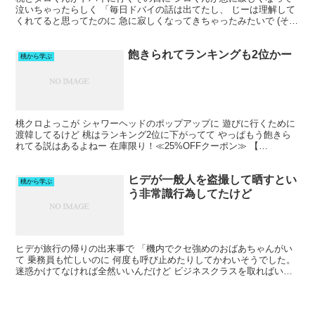
泣いちゃったらしく 「毎日ドバイの話は出てたし、 じーは理解して
くれてると思ってたのに 急に寂しくなってきちゃったみたいで (そり
ゃそうだ…)」 って桃がブログに書いてたけど ...
飽きられてランキングも2位かー
桃から学ぶ
桃クロよっこが シャワーヘッドのポップアップに 遊びに行くために
渡韓してるけど 桃はランキング2位に下がってて やっぱもう飽きら
れてる説はあるよねー 在庫限り！≪25%OFFクーポン≫ 【
SALONIA サロニア フェイスカレントポインタ...
ヒデが一般人を盗撮して晒すとい
桃から学ぶ
う非常識行為してたけど
ヒデが旅行の帰りの出来事で 「機内でクセ強めのおばあちゃんがい
て 乗務員も忙しいのに 何度も呼び止めたりしてかわいそうでした。
迷惑かけてなければ全然いいんだけど ビジネスクラスを取ればいい
のにって。 もう好き放題。笑 その国の人に(あえて...