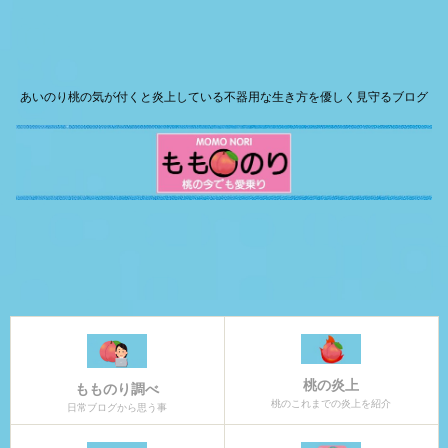
あいのり桃の気が付くと炎上している不器用な生き方を優しく見守るブログ
桃の炎上
もものり調べ
桃のこれまでの炎上を紹介
日常ブログから思う事