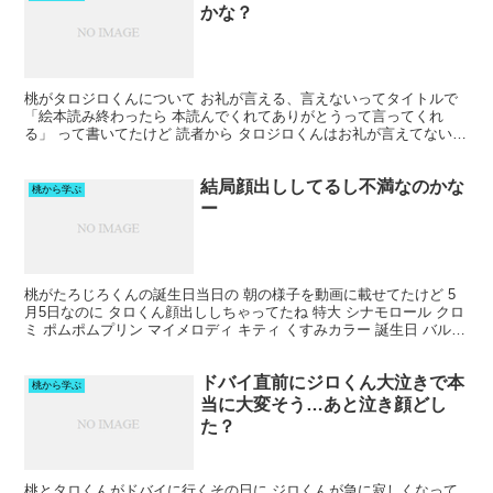
かな？
桃がタロジロくんについて お礼が言える、言えないってタイトルで
「絵本読み終わったら 本読んでくれてありがとうって言ってくれ
る」 って書いてたけど 読者から タロジロくんはお礼が言えてない
って言われてたの そんなに気にしてたのかなー 【R...
結局顔出ししてるし不満なのかな
桃から学ぶ
ー
桃がたろじろくんの誕生日当日の 朝の様子を動画に載せてたけど 5
月5日なのに タロくん顔出ししちゃってたね 特大 シナモロール クロ
ミ ポムポムプリン マイメロディ キティ くすみカラー 誕生日 バルー
ン 数字バルーン 飾り付け セット サ...
ドバイ直前にジロくん大泣きで本
桃から学ぶ
当に大変そう…あと泣き顔どし
た？
桃とタロくんがドバイに行くその日に ジロくんが急に寂しくなって