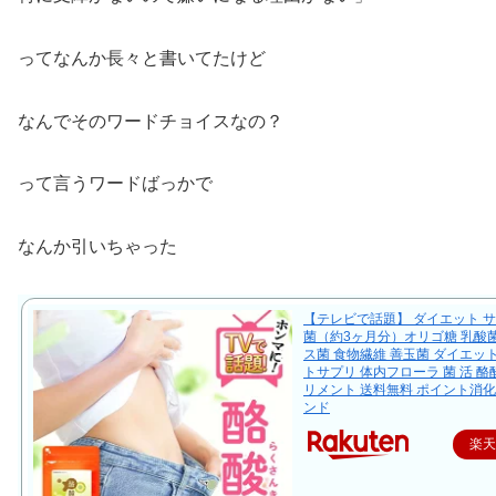
ってなんか長々と書いてたけど
なんでそのワードチョイスなの？
って言うワードばっかで
なんか引いちゃった
【テレビで話題】 ダイエット サ
菌（約3ヶ月分）オリゴ糖 乳酸
ス菌 食物繊維 善玉菌 ダイエッ
トサプリ 体内フローラ 菌 活 酪
リメント 送料無料 ポイント消化
ンド
楽