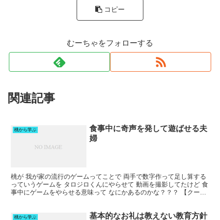
コピー
むーちゃをフォローする
関連記事
食事中に奇声を発して遊ばせる夫
桃から学ぶ
婦
桃が 我が家の流行のゲームってことで 両手で数字作って足し算する
っていうゲームを タロジロくんにやらせて 動画を撮影してたけど 食
事中にゲームをやらせる意味って なにかあるのかな？？？ 【クーポ
ンで40％OFF】【楽天1位】 レジャーシー...
基本的なお礼は教えない教育方針
桃から学ぶ