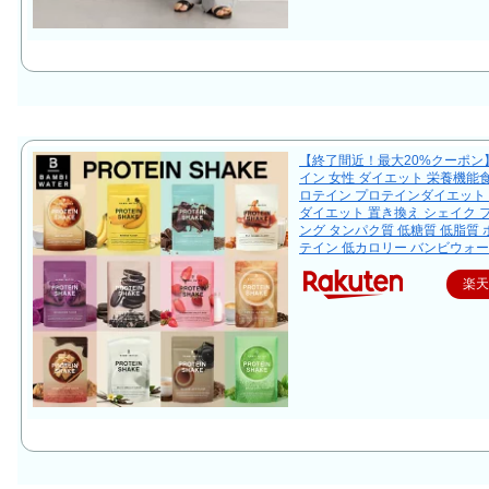
【終了間近！最大20%クーポン
イン 女性 ダイエット 栄養機能
ロテイン プロテインダイエット
ダイエット 置き換え シェイク 
ング タンパク質 低糖質 低脂質
テイン 低カロリー バンビウォー
楽