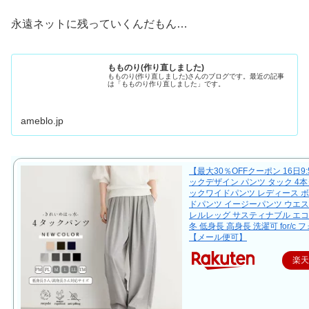
永遠ネットに残っていくんだもん…
もものり(作り直しました)
もものり(作り直しました)さんのブログです。最近の記事
は「もものり作り直しました」です。
ameblo.jp
【最大30％OFFクーポン 16日9
ックデザイン パンツ タック 4本
ックワイドパンツ レディース ボ
ドパンツ イージーパンツ ウエス
レルレッグ サスティナブル エコ 
冬 低身長 高身長 洗濯可 for/c
【メール便可】
楽