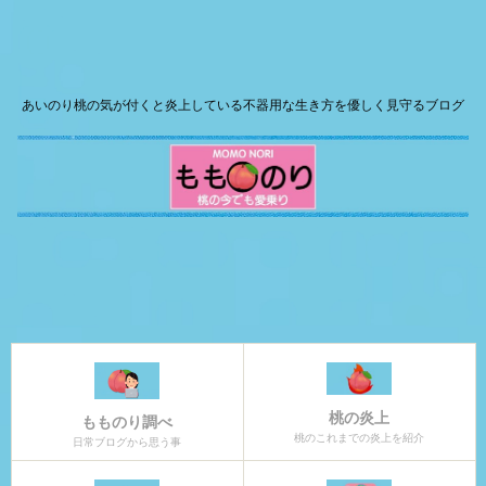
あいのり桃の気が付くと炎上している不器用な生き方を優しく見守るブログ
桃の炎上
もものり調べ
桃のこれまでの炎上を紹介
日常ブログから思う事