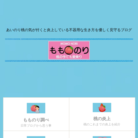
あいのり桃の気が付くと炎上している不器用な生き方を優しく見守るブログ
桃の炎上
もものり調べ
桃のこれまでの炎上を紹介
日常ブログから思う事