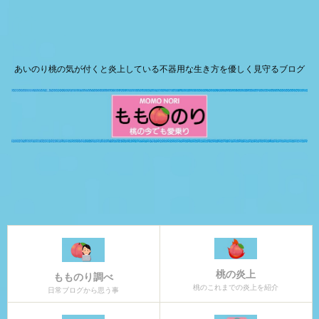
あいのり桃の気が付くと炎上している不器用な生き方を優しく見守るブログ
桃の炎上
もものり調べ
桃のこれまでの炎上を紹介
日常ブログから思う事