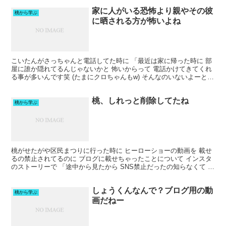
家に人がいる恐怖より親やその彼
桃から学ぶ
に晒される方が怖いよね
こいたんがさっちゃんと電話してた時に 「最近は家に帰った時に 部
屋に誰か隠れてるんじゃないかと 怖いからって 電話かけてきてくれ
る事が多いんです笑 (たまにクロちゃんもw) そんなのいないよーと言
いつつ 物騒な事件も多いから 絶対にないとも...
桃、しれっと削除してたね
桃から学ぶ
桃がせたがや区民まつりに行った時に ヒーローショーの動画を 載せ
るの禁止されてるのに ブログに載せちゃったことについて インスタ
のストーリーで 「途中から見たから SNS禁止だったの知らなくて 載
せちゃったんだけど消しました🙇‍♀️ 教えて...
しょうくんなんで？ブログ用の動
桃から学ぶ
画だねー