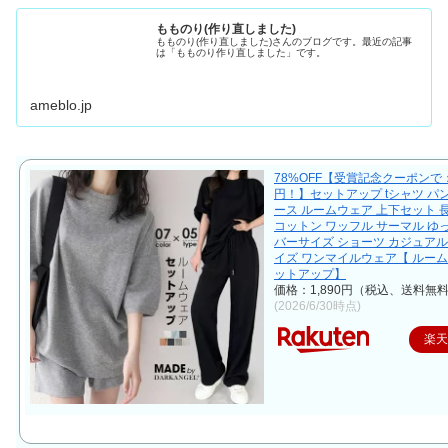
もものり(作り直しました)
もものり(作り直しました)さんのブログです。最近の記事
は「もものり作り直しました」です。
ameblo.jp
78%OFF【受賞記念クーポンで：
円！】セットアップ tシャツ パ
ース ルームウェア 上下セット 
コットン ワッフル サーマル ゆ
バーサイズ ショーツ カジュアル
イズ ワンマイルウェア【 ルー
ットアップ】
価格：1,890円（税込、送料無料
(2026/6/30時点)
楽