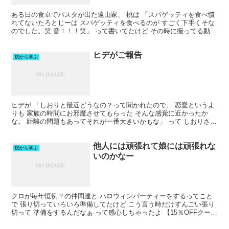
ある日の食卓でパスタが出た遠山家、 桃は 「スパゲッティを食べ慣
れてないたろとじーは スパゲッティを食べるのが すごく下手くそな
のでした。笑 音！！！笑」 って書いてたけど その時に撮ってる動画
が すんごく演技くさくて やらせ感半端なくて ...
ヒデがご報告
桃から学ぶ
ヒデが 「しおりと最近どうなの？って聞かれたので。 恋愛というよ
りも 家族の時間にお邪魔させてもらった そんな感覚に近かったか
な。 距離の問題もあってそれが一番大きいかもな」 って しおりさん
との関係について ご報告()してたけど だろうな...
他人には頑張れて娘には頑張れな
桃から学ぶ
いのかなー
クロが毎年恒例？の仲間達と ハロウィンパーティーをするってこと
で 張り切っていろいろ準備してたけど こう言う時だけすんごい張り
切って 準備をするんだなぁ って感心しちゃったよ 【15％OFFクーポ
ン】今だけクーポンで☆2,448円！【「やみ...