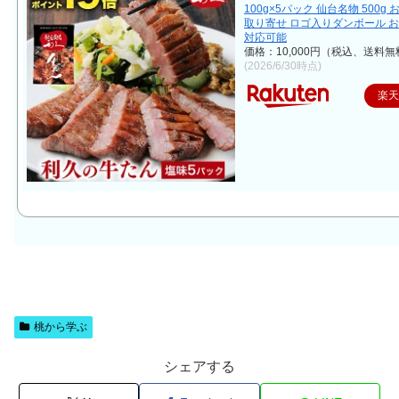
100g×5パック 仙台名物 500g 
取り寄せ ロゴ入りダンボール 
対応可能
価格：10,000円（税込、送料無
(2026/6/30時点)
楽
桃から学ぶ
シェアする