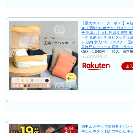
【最大20％OFFクーポン♪】★
★《便利な内ポケット付き》ト
チ 圧縮 おしゃれ 圧縮袋 衣類 旅
ーチ 収納ポーチ 便利グッズ 圧
ト 収納 水洗い可 ファスナー 国
外旅行 レディース 軽量 トラベ
価格：1,040円～（税込、送料無
(2026/6/30時点)
楽
御中元 お中元 早期特典ポイント
牛たん 牛タン 利久の牛たん ギ