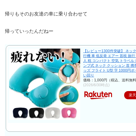
帰りもそのお友達の車に乗り合わせて
帰っていったんだねー
【レビュー1300件突破】 ネッ
行機 車 低反発 エアー 首枕 旅行 
人 枕 コンパクト 空気 トラベル 
ンプ式 ネック クッション 首 携帯
ッズ フライト U型 字 1000円
い回り
価格：1,000円（税込、送料無料
(2026/6/30時点)
楽