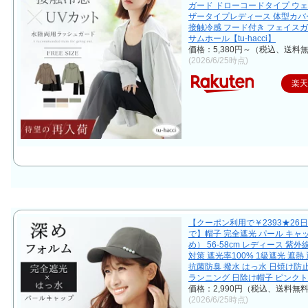
ガード ドローコードタイプ ウ
ザータイプレディース 体型カバー
接触冷感 フード付き フェイスガ
サムホール【tu-hacci】
価格：5,380円～（税込、送料無
(2026/6/25時点)
楽
【クーポン利用で￥2393★26日1
で】帽子 完全遮光 パール キャ
め） 56-58cm レディース 紫外
対策 遮光率100% 1級遮光 遮熱
抗菌防臭 撥水 はっ水 日焼け防
ランニング 日除け帽子 ピンク
価格：2,990円（税込、送料無料
(2026/6/25時点)