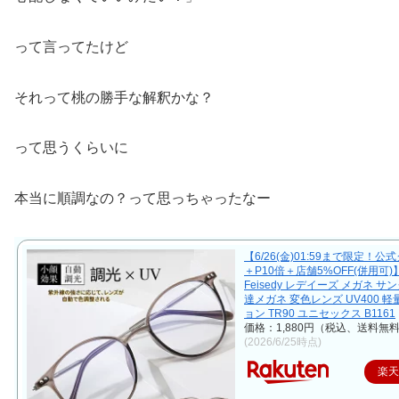
って言ってたけど
それって桃の勝手な解釈かな？
って思うくらいに
本当に順調なの？って思っちゃったなー
【6/26(金)01:59まで限定！公
＋P10倍＋店舗5%OFF(併用可
Feisedy レデイーズ メガネ サ
達メガネ 変色レンズ UV400 軽
ョン TR90 ユニセックス B1161
価格：1,880円（税込、送料無料
(2026/6/25時点)
楽