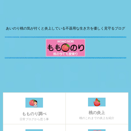
あいのり桃の気が付くと炎上している不器用な生き方を優しく見守るブログ
桃の炎上
もものり調べ
桃のこれまでの炎上を紹介
日常ブログから思う事