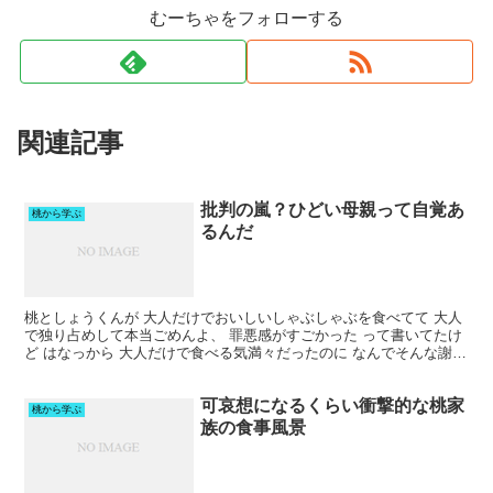
むーちゃをフォローする
関連記事
批判の嵐？ひどい母親って自覚あ
桃から学ぶ
るんだ
桃としょうくんが 大人だけでおいしいしゃぶしゃぶを食べてて 大人
で独り占めして本当ごめんよ、 罪悪感がすごかった って書いてたけ
ど はなっから 大人だけで食べる気満々だったのに なんでそんな謝っ
てるんだろ？ 【25AW×半額クーポン】キャミ...
可哀想になるくらい衝撃的な桃家
桃から学ぶ
族の食事風景