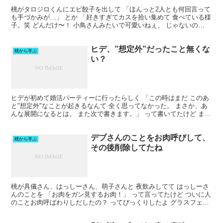
桃がタロジロくんにエビ餃子を出して 「ほんっと2人とも何回言って
も手づかみが…」 とか 「好きすぎてカスを拾い集めて 食べている様
子。笑 どんだけ〜！ 小鳥さんみたいで可愛いねぇ、 じゃないの
よ！」 とか言ってたけど 寒いノリツッコミしてる...
ヒデ、”想定外”だったこと無くな
桃から学ぶ
い？
ヒデが初めて婚活パーティーに行ったらしく 「この時はまだ このあ
と"想定外"なことが起きるなんて 全く思ってなかった。 まさか、あ
んな展開になるとは。 また次で書きます。」 って書いてたけど まだ
ポエム書いてたんだ？？？ 【送料無料】【累計...
デブさんのことをお肉呼びして、
桃から学ぶ
その後削除してたね
桃が具儀さん、はっしーさん、萌子さんと 夜飲みしてて はっしーさ
んのことを 「お肉をガン見するお肉！」 って言ってたけど ついに人
のことお肉呼ばわりしだしたの？ ってびっくりしたよ グラスフェッ
ドビーフ 3種のステーキ食べ比べセット合計1....