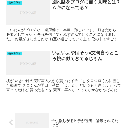
別れ話をブログに書く意味とは？
桃から学ぶ
ムキになってる？
こいたんがブログで 「遠距離って本当に難しいです。 好きだから、
必要としてるから それを信じて別れず進んでいくことになりまし
た。 お騒がせしましたが お互い過ごしていく上で 僕の中ですごく重
要な出来事だったので ブログに書きました。」 って...
いよいよやばそう⭐︎文句言うとこ
桃から学ぶ
ろ桃に似てきてるじゃん
桃が いきつけの美容室の人から貰ったイチゴを タロジロくんに渡し
た動画で タロくんが開口一番に 「え、だけどいつもと違うよ」 って
言ってたけど 貰ったものを 素直に喜べない ってなかなかやばめだよ
ね… 10%OFFクーポン20時〜 【新商品...
子供欲しがるヒデが読者に論破されてた
けど