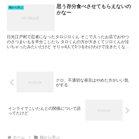
思う存分食べさせてもらえないの
桃から学ぶ
かなー
日光江戸村で忍者になったタロジロくん そこで入ったお店でおやつ
のさつまいもを半分こしたら タロくんの方が大きくてジロくんが泣
いちゃったみたいだけど そりゃ4人で1つをわけわけで泣きたくなっ
ちゃうわ😢😢😢 選べる3Type 小銭入れ お財布ポ...
クロ、不適切な発言はやめた方がいい気
がする
インライでこいたんとの関係について語
ってたけど
ホーム
桃から学ぶ