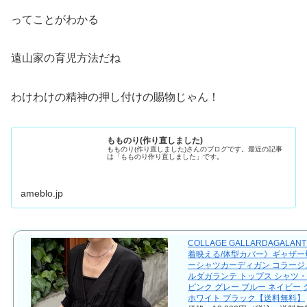
ってことがわかる
遠山家の育児方法だね
わけわけの精神の押し付けの賜物じゃん！
もものり(作り直しました)
もものり(作り直しました)さんのブログです。最近の記事
は「もものり作り直しました」です。
ameblo.jp
COLLAGE GALLARDAGALAN
着映える/体型カバー》ギャザー
ーシャツカーディガン コラージ
ルダガランテ トップス シャツ
ピンク グレー ブルー ネイビー
ホワイト ブラック【送料無料】