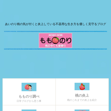
あいのり桃の気が付くと炎上している不器用な生き方を優しく見守るブログ
桃の炎上
もものり調べ
桃のこれまでの炎上を紹介
日常ブログから思う事