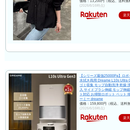
価格：13,200円（税込、送料無
(2026/6/16時点)
楽
【シリーズ最強25000Pa】ロ
水拭き両用 Dreame L10s Ultra
ゴミ収集 モップ自動洗浄 乾燥 
入 サイドブラシ伸縮 モップ伸縮
ト対応 お掃除ロボット ペット 
ーミー dreame
価格：159,800円（税込、送料無
(2026/6/16時点)
楽