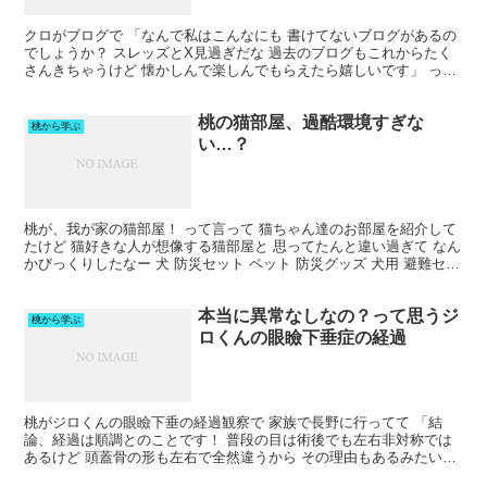
クロがブログで 「なんで私はこんなにも 書けてないブログがあるの
でしょうか？ スレッズとX見過ぎだな 過去のブログもこれからたく
さんきちゃうけど 懐かしんで楽しんでもらえたら嬉しいです」 って
言ってたけど ブロガーとしてどうなん？ とは思う...
桃の猫部屋、過酷環境すぎな
桃から学ぶ
い…？
桃が、我が家の猫部屋！ って言って 猫ちゃん達のお部屋を紹介して
たけど 猫好きな人が想像する猫部屋と 思ってたんと違い過ぎて なん
かびっくりしたなー 犬 防災セット ペット 防災グッズ 犬用 避難セッ
ト 災害対策 避難グッズ リュック 大容...
本当に異常なしなの？って思うジ
桃から学ぶ
ロくんの眼瞼下垂症の経過
桃がジロくんの眼瞼下垂の経過観察で 家族で長野に行ってて 「結
論、経過は順調とのことです！ 普段の目は術後でも左右非対称では
あるけど 頭蓋骨の形も左右で全然違うから その理由もあるみたい？
今でも目だけ上を見上げる時は こんな感じで白目っぽ...