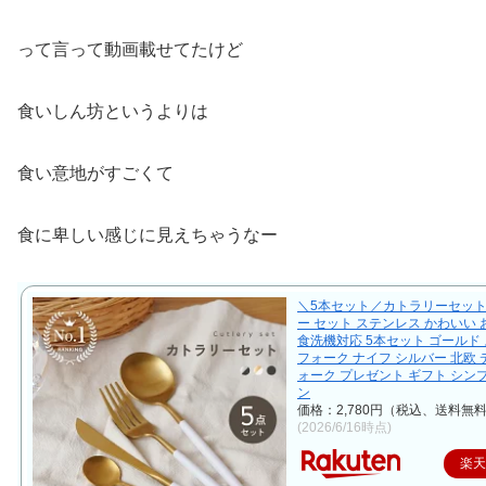
って言って動画載せてたけど
食いしん坊というよりは
食い意地がすごくて
食に卑しい感じに見えちゃうなー
＼5本セット／カトラリーセット
ー セット ステンレス かわいい
食洗機対応 5本セット ゴールド
フォーク ナイフ シルバー 北欧
ォーク プレゼント ギフト シン
ン
価格：2,780円（税込、送料無料
(2026/6/16時点)
楽