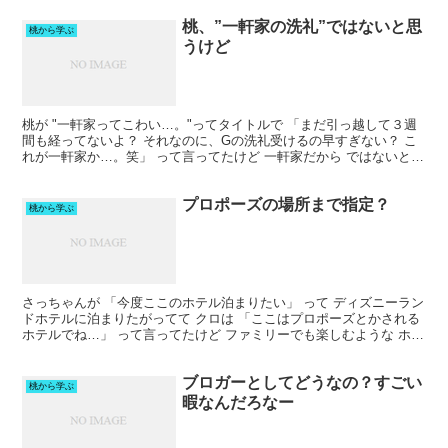
桃、”一軒家の洗礼”ではないと思
桃から学ぶ
うけど
桃が "一軒家ってこわい…。"ってタイトルで 「まだ引っ越して３週
間も経ってないよ？ それなのに、Gの洗礼受けるの早すぎない？ こ
れが一軒家か…。笑」 って言ってたけど 一軒家だから ではないと思
うんだよなー 【 賢いゴミ箱 ®️ 特許技術...
プロポーズの場所まで指定？
桃から学ぶ
さっちゃんが 「今度ここのホテル泊まりたい」 って ディズニーラン
ドホテルに泊まりたがってて クロは 「ここはプロポーズとかされる
ホテルでね…」 って言ってたけど ファミリーでも楽しむような ホテ
ルじゃない？？？ 47%OFF！【期間限定：...
ブロガーとしてどうなの？すごい
桃から学ぶ
暇なんだろなー