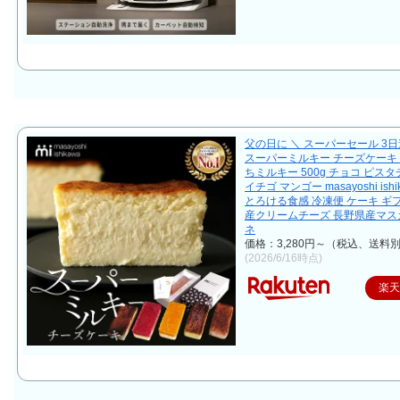
父の日に ＼ スーパーセール 3日
スーパーミルキー チーズケーキ 3
ちミルキー 500g チョコ ピスタチ
イチゴ マンゴー masayoshi ish
とろける食感 冷凍便 ケーキ ギ
産クリームチーズ 長野県産マス
ネ
価格：3,280円～（税込、送料別
(2026/6/16時点)
楽