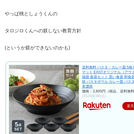
やっぱ桃としょうくんの
タロジロくんへの躾しない教育方針
(というか躾ができないのかも)
送料無料 パスタ・カレー皿 5枚
マット EASTオリジナル（アウ
福袋 食器セット 黒い食器 和食器
焼 パスタボウル カレー皿 パス
美濃焼
価格：3,800円（税込、送料無料
(2026/6/3時点)
楽