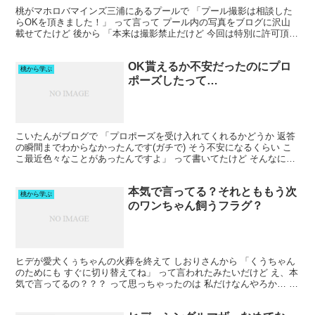
桃がマホロバマインズ三浦にあるプールで 「プール撮影は相談した
らOKを頂きました！」 って言って プール内の写真をブログに沢山
載せてたけど 後から 「本来は撮影禁止だけど 今回は特別に許可頂き
ました」 って言う文に 訂正されてたなー ヘアド...
OK貰えるか不安だったのにプロ
桃から学ぶ
ポーズしたって…
こいたんがブログで 「プロポーズを受け入れてくれるかどうか 返答
の瞬間までわからなかったんです(ガチで) そう不安になるくらい こ
こ最近色々なことがあったんですよ」 って書いてたけど そんなにも
不安になりながら プロポーズするって どう言う...
本気で言ってる？それとももう次
桃から学ぶ
のワンちゃん飼うフラグ？
ヒデが愛犬くぅちゃんの火葬を終えて しおりさんから 「くうちゃん
のためにも すぐに切り替えてね」 って言われたみたいだけど え、本
気で言ってるの？？？ って思っちゃったのは 私だけなんやろか… 【
賢いゴミ箱 ®️ 特許技術 】自動ゴミ箱 ...