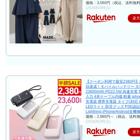
価格：3,060円（税込、送料無料
(2026/6/3時点)
楽
【クーポン利用で最安2380円】
冠達成！モバイルバッテリー 大
23600mAh PD22.5W 急速充電 
入力 4本ケーブル内蔵 軽量 ipho
充電器 携帯充電器 タイプc対応
LEDライト 防災グッズ PSE認
Lightning iPhone/Android全
価格：2,980円～（税込、送料無
(2026/6/3時点)
楽