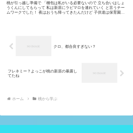
桃が引っ越し準備で 「梱包は私がいる必要ないので 立ち合いはしょ
うくんにしてもらって 私は新居にラピマロを連れていく と言うチー
ムワークでした！ 夜はおうち帰ってきたんだけど 子供達は保育園帰
りに しょうくんがご飯連れてってくれた」 って書...
クロ、都合良すぎない？
フレネミー？よっこが桃の新居の暴露し
てたね
ホーム
桃から学ぶ