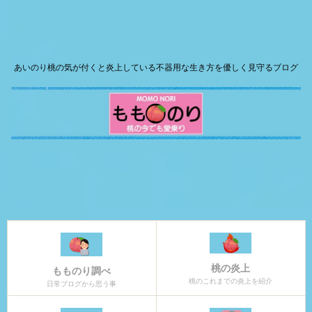
あいのり桃の気が付くと炎上している不器用な生き方を優しく見守るブログ
桃の炎上
もものり調べ
桃のこれまでの炎上を紹介
日常ブログから思う事