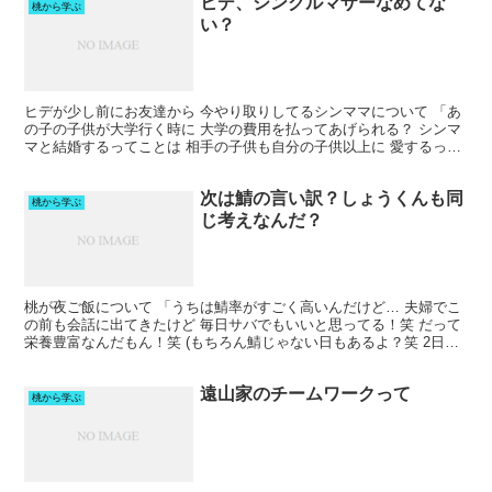
ヒデ、シングルマザーなめてな
桃から学ぶ
い？
ヒデが少し前にお友達から 今やり取りしてるシンママについて 「あ
の子の子供が大学行く時に 大学の費用を払ってあげられる？ シンマ
マと結婚するってことは 相手の子供も自分の子供以上に 愛するって
ことだと思う。 そこまでして 破局したらすごく寂...
次は鯖の言い訳？しょうくんも同
桃から学ぶ
じ考えなんだ？
桃が夜ご飯について 「うちは鯖率がすごく高いんだけど… 夫婦でこ
の前も会話に出てきたけど 毎日サバでもいいと思ってる！笑 だって
栄養豊富なんだもん！笑 (もちろん鯖じゃない日もあるよ？笑 2日連
続は絶対やらないけどさっっ) ワンパターンでも...
遠山家のチームワークって
桃から学ぶ