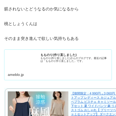
躾されないとどうなるのか気になるから
桃としょうくんは
そのまま突き進んで欲しい気持ちもある
もものり(作り直しました)
もものり(作り直しました)さんのブログです。最近の記事
は「もものり作り直しました」です。
ameblo.jp
【期間限定：4,990円→3,060
トアップ レディース カジュアル
ペプラム ビスチェ キャミソール
下セット 夏 ワイドパンツ 麻 リ
ストゴム おしゃれ【 プリーツ
ャミセットアップ】 ダークエン