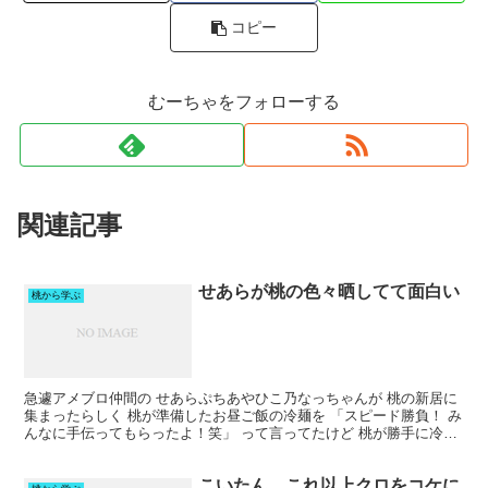
コピー
むーちゃをフォローする
関連記事
せあらが桃の色々晒してて面白い
桃から学ぶ
急遽アメブロ仲間の せあらぷちあやひこ乃なっちゃんが 桃の新居に
集まったらしく 桃が準備したお昼ご飯の冷麺を 「スピード勝負！ み
んなに手伝ってもらったよ！笑」 って言ってたけど 桃が勝手に冷麺
を作ろう って決めたのに 招いた客に作らせるの...
こいたん、これ以上クロをコケに