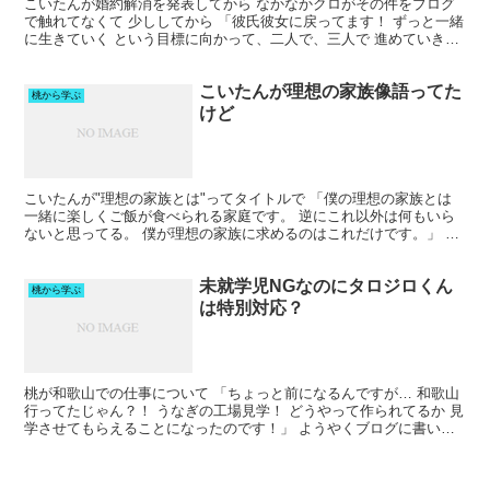
こいたんが婚約解消を発表してから なかなかクロがその件をブログ
で触れてなくて 少ししてから 「彼氏彼女に戻ってます！ ずっと一緒
に生きていく という目標に向かって、二人で、三人で 進めていきた
い！ すぐすぐに次のステップへ 進む感じではない...
こいたんが理想の家族像語ってた
桃から学ぶ
けど
こいたんが"理想の家族とは"ってタイトルで 「僕の理想の家族とは
一緒に楽しくご飯が食べられる家庭です。 逆にこれ以外は何もいら
ないと思ってる。 僕が理想の家族に求めるのはこれだけです。」 っ
て他にも長々と語ってたけど 何語ってても 妻と子...
未就学児NGなのにタロジロくん
桃から学ぶ
は特別対応？
桃が和歌山での仕事について 「ちょっと前になるんですが… 和歌山
行ってたじゃん？！ うなぎの工場見学！ どうやって作られてるか 見
学させてもらえることになったのです！」 ようやくブログに書いて
たけど クロが"和歌山はうなぎの仕事" って暴露...