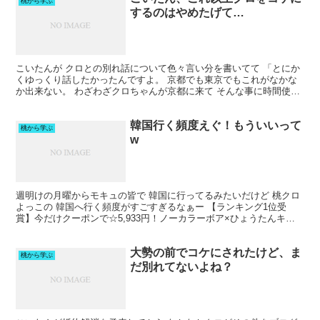
桃から学ぶ
するのはやめたげて…
こいたんが クロとの別れ話について色々言い分を書いてて 「とにか
くゆっくり話したかったんですよ。 京都でも東京でもこれがなかな
か出来ない。 わざわざクロちゃんが京都に来て そんな事に時間使う
の？ ってなかなか理解されないかもしれないですが ...
韓国行く頻度えぐ！もういいって
桃から学ぶ
w
週明けの月曜からモキュの皆で 韓国に行ってるみたいだけど 桃クロ
よっこの 韓国へ行く頻度がすごすぎるなぁー 【ランキング1位受
賞】今だけクーポンで☆5,933円！ノーカラーボア×ひょうたんキル
トコート(y9961) レディース アウター 切...
大勢の前でコケにされたけど、ま
桃から学ぶ
だ別れてないよね？