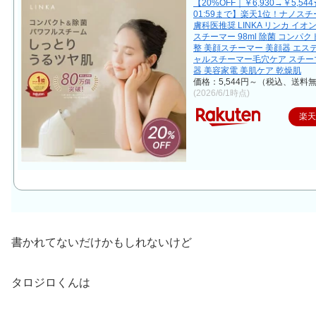
【20%OFF｜￥6,930→￥5,544★
01:59まで】楽天1位！ナノスチ
膚科医推奨 LINKA リンカ イ
スチーマー 98ml 除菌 コンパク
整 美顔スチーマー 美顔器 エス
ャルスチーマー毛穴ケア スチー
器 美容家電 美肌ケア 乾燥肌
価格：5,544円～（税込、送料無
(2026/6/1時点)
楽
書かれてないだけかもしれないけど
タロジロくんは