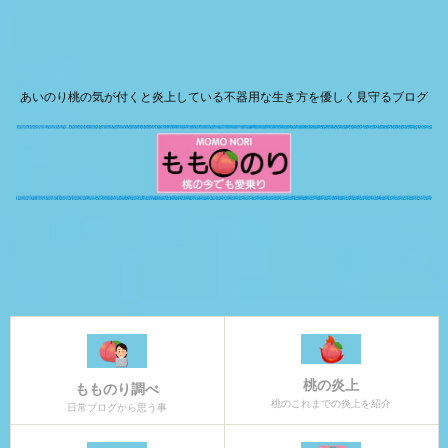
あいのり桃の気が付くと炎上している不器用な生き方を優しく見守るブログ
桃の炎上
もものり調べ
桃のこれまでの炎上を紹介
日常ブログから思う事