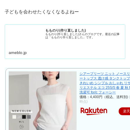
子どもを会わせたくなくなるよねー
もものり(作り直しました)
もものり(作り直しました)さんのブログです。最近の記事
は「もものり作り直しました」です。
ameblo.jp
シアープリーツ ニット ノースリ
ートップス 透け感 タンクトップ
きれいめ シンプル おしゃれ リ
リエステル エコ 25S/S 春 夏 秋 
洗濯可 for/c フォーシー
価格：4,400円（税込、送料別)
時点)
楽