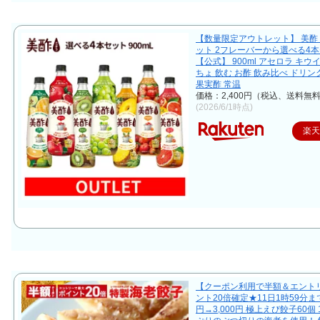
【数量限定アウトレット】 美酢
ット 2フレーバーから選べる4
【公式】 900ml アセロラ キウ
ちょ 飲む お酢 飲み比べ ドリン
果実酢 常温
価格：2,400円（税込、送料無料
(2026/6/1時点)
楽
【クーポン利用で半額＆エント
ント20倍確定★11日1時59分まで
円→3,000円 極上えび餃子60個 1