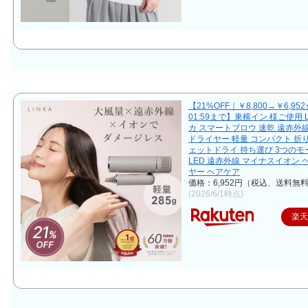
【21%OFF｜￥8,800→￥6,952★
01:59まで】東横イン 様ご使用 L
カ スマートブロウ 速乾 遠赤外
ドライヤー 軽量 コンパクト 折
ェットドライ 持ち運び 3つのモ
LED 遠赤外線 マイナスイオン 
ヤー ヘアケア
価格：6,952円（税込、送料無料
(2026/6/1時点)
楽