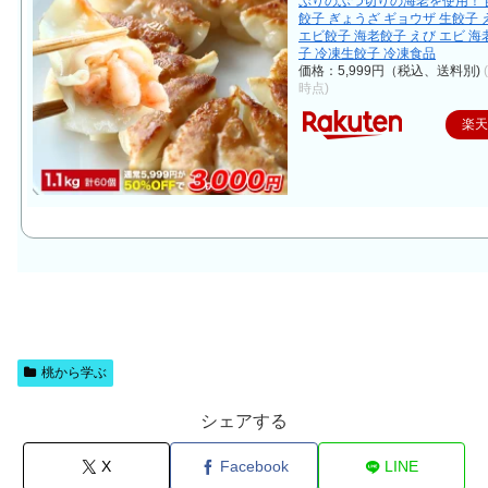
ぷりのぶつ切りの海老を使用！ 
餃子 ぎょうざ ギョウザ 生餃子
エビ餃子 海老餃子 えび エビ 海
子 冷凍生餃子 冷凍食品
価格：5,999円（税込、送料別)
時点)
楽
桃から学ぶ
シェアする
X
Facebook
LINE