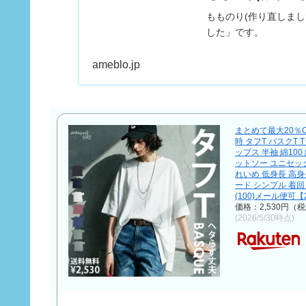
もものり(作り直しま
した」です。
ameblo.jp
まとめて最大20％O
時 タフT バスクT 
ップス 半袖 綿100
ットソー ユニセッ
れいめ 低身長 高身
ード シンプル 着回し 
(100)メール便可【
価格：2,530円（
(2026/5/30時点)