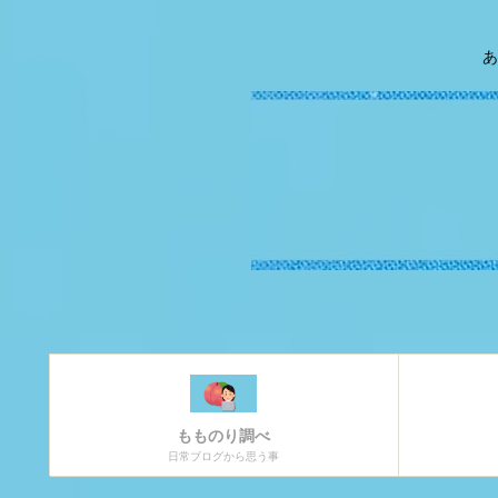
あ
もものり調べ
日常ブログから思う事