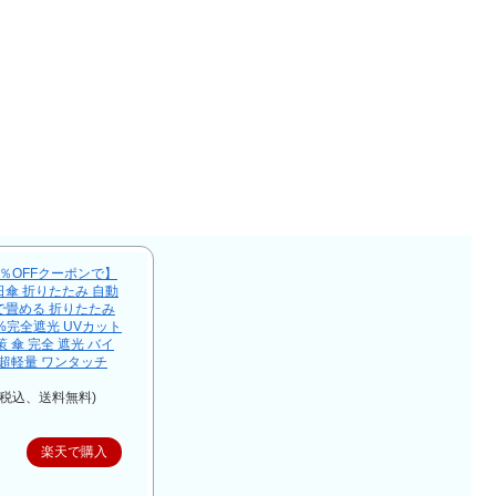
45％OFFクーポンで】
日傘 折りたたみ 自動
で畳める 折りたたみ
0%完全遮光 UVカット
 傘 完全 遮光 バイ
 超軽量 ワンタッチ
（税込、送料無料)
楽天で購入