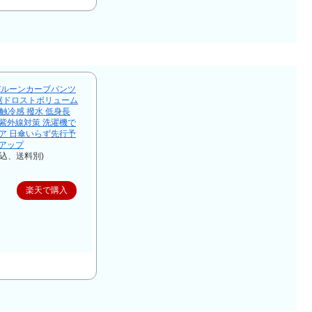
バルーンカーブパンツ
Y裾ドロストボリューム
接触冷感 撥水 低身長
 紫外線対策 洗濯機で
ドア 日傘いらず先行予
トアップ
税込、送料別)
楽天で購入