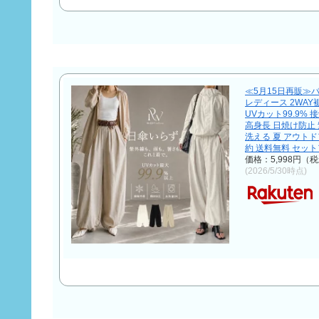
≪5月15日再販≫
レディース 2WA
UVカット99.9% 
高身長 日焼け防止
洗える 夏 アウト
約 送料無料 セッ
価格：5,998円（
(2026/5/30時点)