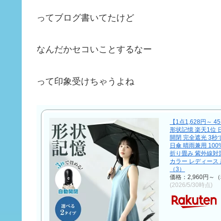
ってブログ書いてたけど
なんだかセコいことするなー
って印象受けちゃうよね
【1点1,628円～ 
形状記憶 楽天1位 
開閉 完全遮光 3秒
日傘 晴雨兼用 10
折り畳み 紫外線対策
カラー レディース
（3）
価格：2,960円～
(2026/5/30時点)