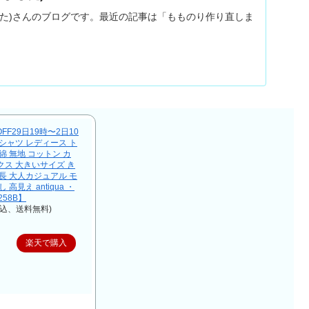
した)さんのブログです。最近の記事は「もものり作り直しま
FF29日19時〜2日10
Tシャツ レディース ト
 綿 無地 コットン カ
クス 大きいサイズ き
長 大人カジュアル モ
高見え antiqua ・
258B】
税込、送料無料)
楽天で購入