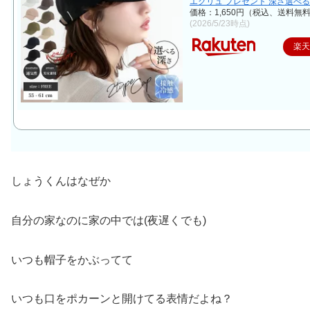
エクリュ プレゼント 深さ選べる
価格：1,650円（税込、送料無料
(2026/5/23時点)
楽
しょうくんはなぜか
自分の家なのに家の中では(夜遅くでも)
いつも帽子をかぶってて
いつも口をポカーンと開けてる表情だよね？