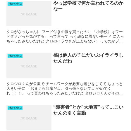
やっぱ学校で何か言われてるのか
桃から学ぶ
なー
クロがさっちゃんに フード付きの服を買ったのに 「小学校にはフー
ドダメだった気がする」 って言って もう頑なに着ないモード に入っ
ちゃったみたいだけど クロのイラつきが止まらない！ ってのがブロ
グから伝わってきたね〜 高反発 ラグ 厚手 厚...
桃は他人の子にだいぶイライラし
桃から学ぶ
たんだね
タロジロくんが公園で チームワークが必要な遊びをしてて ちょっと
大きい子に 「おまえら邪魔だよ、引っ張らないでよ やめてく
れ！！！」 って言われちゃったみたいだけど タロジロくんがその場
を 占領してた ってことはないよ…ね？？？ 【定期初回...
“障害者”とか”大地震”って…こい
桃から学ぶ
たんの引く言動