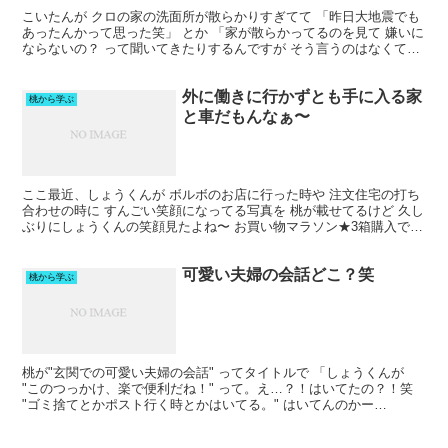
こいたんが クロの家の洗面所が散らかりすぎてて 「昨日大地震でも
あったんかって思った笑」 とか 「家が散らかってるのを見て 嫌いに
ならないの？ って聞いてきたりするんですが そう言うのはなくて。
もし僕が障害者で生活に支障があるくらい いつ...
外に働きに行かずとも手に入る家
桃から学ぶ
と車だもんなぁ〜
ここ最近、しょうくんが ボルボのお店に行った時や 注文住宅の打ち
合わせの時に すんごい笑顔になってる写真を 桃が載せてるけど 久し
ぶりにしょうくんの笑顔見たよね〜 お買い物マラソン★3箱購入で3
箱目無料クーポン国産 酵素ドリンク ファスティ...
可愛い夫婦の会話どこ？笑
桃から学ぶ
桃が"玄関での可愛い夫婦の会話" ってタイトルで 「しょうくんが
"このつっかけ、楽で便利だね！" って。え…？！はいてたの？！笑
"ゴミ捨てとかポスト行く時とかはいてる。" はいてんのかー
い！！！笑 しかも楽って感じてくれてて 気に入って...