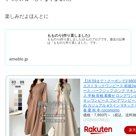
楽しみだよほんとに
もものり(作り直しました)
もものり(作り直しました)さんのブログです。最近の記事
は「もものり作り直しました」です。
ameblo.jp
【16:59まで！クーポンで3,98
エストタックワンピース 前後2w
ース ハーフジップ ロング マキ
ス 半袖 長袖 着痩せ ロングワン
キシワンピース フレアワンピー
め カジュアル aライン Vネック 
春 夏 秋 冬 cocomomo
価格：7,960円～（税込、送料無
(2026/5/23時点)
楽