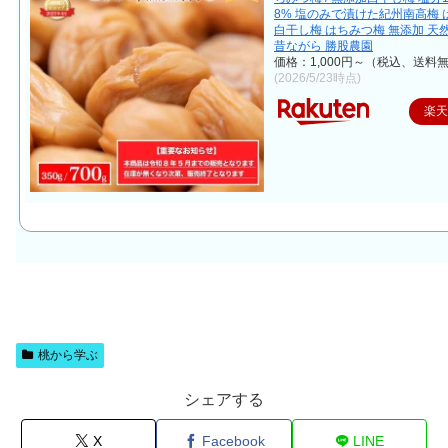
8% 塩のみで漬けた紀州南高梅 
白干し梅 はちみつ梅 無添加 天
昔ながら 勝股農園
価格：1,000円～（税込、送料無
(2026/5/23時点)
楽
桃から学ぶ
シェアする
X
Facebook
LINE