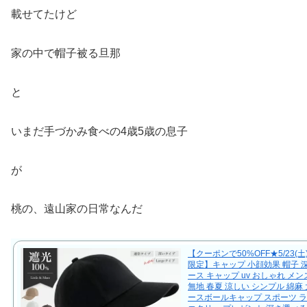
載せてたけど
家の中で帽子被る旦那
と
いまだ手づかみ食べの4歳5歳の息子
が
桃の、遠山家の日常なんだ
【クーポンで50%OFF★5/23(土
限定】キャップ 小顔効果 帽子 
ース キャップ uv おしゃれ メン
無地 春夏 涼しい シンプル 綿麻 
ースボールキャップ スポーツ 