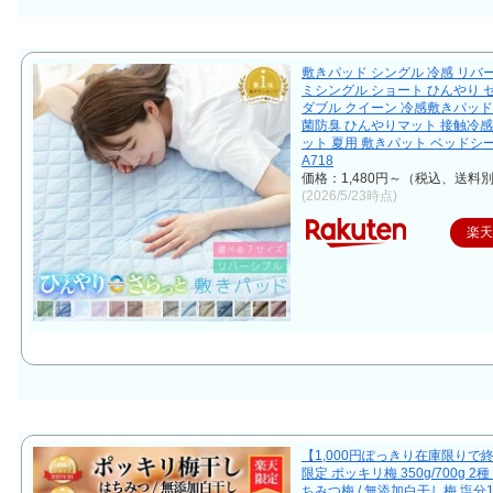
敷きパッド シングル 冷感 リバ
ミシングル ショート ひんやり 
ダブル クイーン 冷感敷きパッド
菌防臭 ひんやりマット 接触冷感
ット 夏用 敷きパット ベッドシ
A718
価格：1,480円～（税込、送料別
(2026/5/23時点)
楽
【1,000円ぽっきり在庫限りで
限定 ポッキリ梅 350g/700g 2
ちみつ梅 / 無添加白干し梅 塩分1