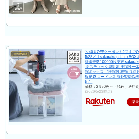
＼40％OFFクーポン！2回までOK
5/28／【sakuraku pshhto B
計販売数100000枚突破 sakura
袋 スティック型対応 圧縮袋一体
縮ボックス （圧縮袋 衣類 収納 
収納袋 コードレス 海外製掃除
応）
価格：2,990円～（税込、送料別
(2026/5/23時点)
楽