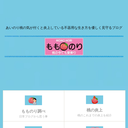
あいのり桃の気が付くと炎上している不器用な生き方を優しく見守るブログ
桃の炎上
もものり調べ
桃のこれまでの炎上を紹介
日常ブログから思う事