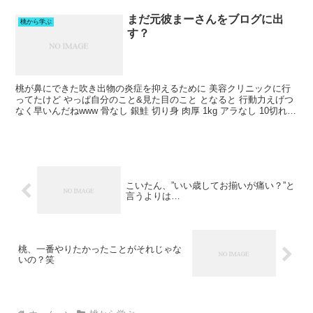
まだ元彼まーさんをブログに出
桃から学ぶ
す？
桃が鼻にできた吹き出物の炎症を抑えるために 美容クリニックに行
ってたけど やっぱ自分のこと&見た目のこと となると 行動力えげつ
なく早いんだねwww 骨なし 銀鮭 切り身 肉厚 1kg アラなし 10切れ
藻塩付 加熱用 骨取り さけ 鮭 ...
こいたん、”いい歳してお揃いが痛い？”と
言うよりは…
桃、一番やりたかったことがそれじゃな
いの？笑