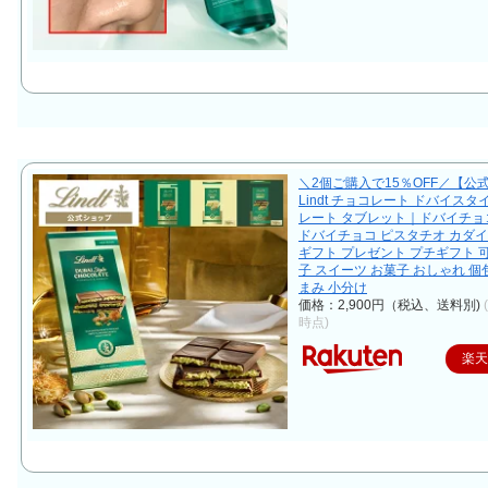
＼2個ご購入で15％OFF／【公
Lindt チョコレート ドバイス
レート タブレット｜ドバイチョ
ドバイチョコ ピスタチオ カダイ
ギフト プレゼント プチギフト 
子 スイーツ お菓子 おしゃれ 個
まみ 小分け
価格：2,900円（税込、送料別)
時点)
楽