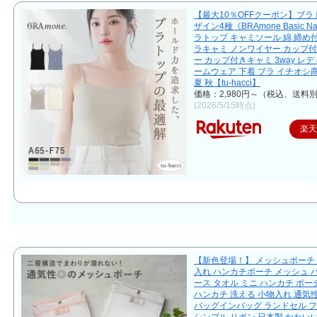
【最大10％OFFクーポン】ブラ
ザイン4種《BRAmone Basic Nat
ラトップ キャミソール 綿 締め
ラキャミ ノンワイヤー カップ
ー カップ付きキャミ 3way レデ
ームウェア 下着 ブラ イチオシ商
夏 秋【tu-hacci】
価格：2,980円～（税込、送料別
(2026/5/15時点)
楽
【新色登場！】 メッシュポーチ
入れ ハンカチポーチ メッシュ 
ース タオル ミニ ハンカチ ポー
ハンカチ 洗える 小物入れ 通気
バッグインバッグ ランドセル 