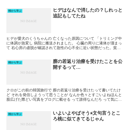
ヒデはなんで消したの？しれっと
桃から学ぶ
追記もしてたね
ヒデが愛犬のくうちゃんの 亡くなった原因について 「トリミング中
に体調が急変し 病院に搬送されました。 心臓の周りに液体が溜まっ
て 右心房の虚脱が確認されて急性の心不全に近い状態だった。貧血
や腎不全の数値、炎症反応の上昇で心臓にかなりの負担...
膣の若返り治療を受けたことを公
桃から学ぶ
開するって…
クロがこの前の韓国旅行で 膣の若返り治療を受けたって書いてたけ
ど それを発信しようって思うことが なんか色々とすごいよねほんと
股広げた際どい写真をブログに載せる って誰得なんだろ って気にな
っちゃった クロの読者層で クロのブログを見て ...
いよいよやばそう⭐︎文句言うとこ
桃から学ぶ
ろ桃に似てきてるじゃん