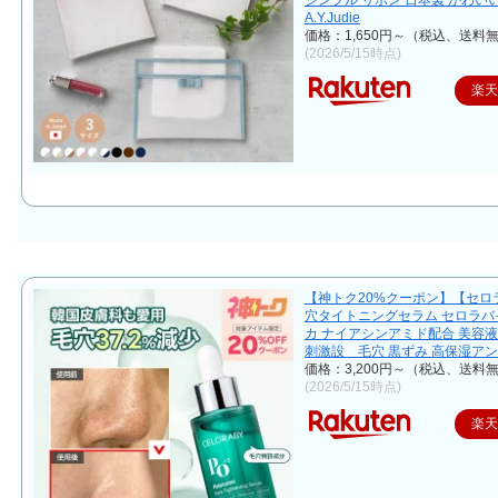
シンプル リボン 日本製 かわい
A.Y.Judie
価格：1,650円～（税込、送料無
(2026/5/15時点)
楽
【神トク20%クーポン】【セロ
穴タイトニングセラム セロラバ
カ ナイアシンアミド配合 美容液
刺激設 毛穴 黒ずみ 高保湿ア
価格：3,200円～（税込、送料無
(2026/5/15時点)
楽