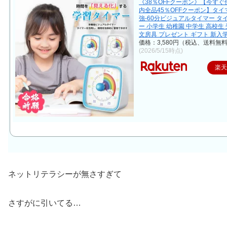
《38％OFFクーポン》【今す
内全品45％OFFクーポン】タイ
強-60分ビジュアルタイマー タ
ー 小学生 幼稚園 中学生 高校生 
文房具 プレゼント ギフト 新入
価格：3,580円（税込、送料無料
(2026/5/15時点)
楽
ネットリテラシーが無さすぎて
さすがに引いてる…