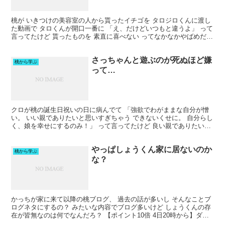
桃が いきつけの美容室の人から貰ったイチゴを タロジロくんに渡し
た動画で タロくんが開口一番に 「え、だけどいつもと違うよ」 って
言ってたけど 貰ったものを 素直に喜べない ってなかなかやばめだよ
ね… 10%OFFクーポン20時〜 【新商品...
さっちゃんと遊ぶのが死ぬほど嫌
桃から学ぶ
って…
クロが桃の誕生日祝いの日に病んでて 「強欲でわがままな自分が憎
い。 いい親でありたいと思いすぎちゃう できないくせに。 自分らし
く、娘を幸せにするのみ！」 って言ってたけど 良い親でありたいな
ら 今の行動で改めること 沢山あるけどそれに気づ...
やっぱしょうくん家に居ないのか
桃から学ぶ
な？
かっちが家に来て以降の桃ブログ、 過去の話が多いし そんなことブ
ログネタにするの？ みたいな内容でブログ多いけど しょうくんの存
在が皆無なのは何でなんだろ？ 【ポイント10倍 4日20時から】ダイ
ニングテーブル オーダー オークMQ 幅18...