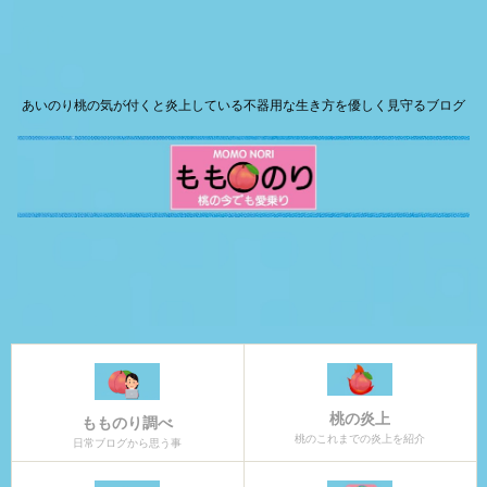
あいのり桃の気が付くと炎上している不器用な生き方を優しく見守るブログ
桃の炎上
もものり調べ
桃のこれまでの炎上を紹介
日常ブログから思う事