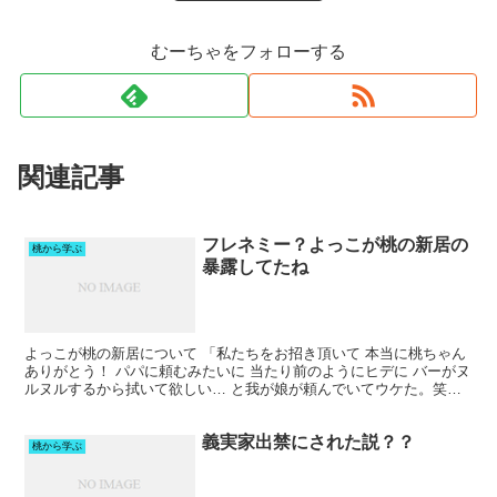
むーちゃをフォローする
関連記事
フレネミー？よっこが桃の新居の
桃から学ぶ
暴露してたね
よっこが桃の新居について 「私たちをお招き頂いて 本当に桃ちゃん
ありがとう！ パパに頼むみたいに 当たり前のようにヒデに バーがヌ
ルヌルするから拭いて欲しい… と我が娘が頼んでいてウケた。笑」
って プレイルームのこと書いてたけど ヌルヌル...
義実家出禁にされた説？？
桃から学ぶ