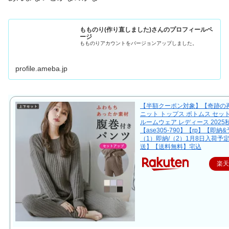
もものり(作り直しました)さんのプロフィールペ
ージ
もものりアカウントをバージョンアップしました。
profile.ameba.jp
【半額クーポン対象】【奇跡の
ニット トップス ボトムス セッ
ルームウェア レディース 2025
【ase305-790】【rp】【即納
（1）即納/（2）1月8日入荷予
送】【送料無料】宅込
楽