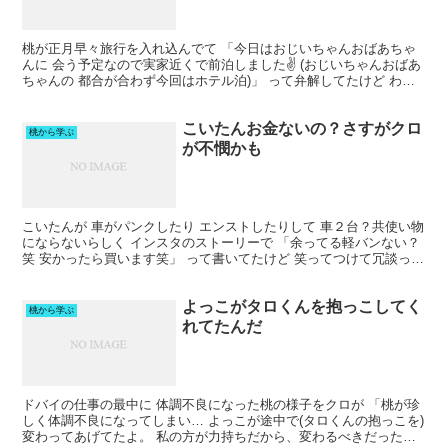
桃が正月早々旅行を入れ込んでて 「今日はおじいちゃんおばあちゃ
んに 会う予定なので実家近くで前泊しました✌️ (おじいちゃんおばあ
ちゃんの 都合が合わず今回はホテル泊)」 って弁解してたけど わざ
わざホテルに前泊する意味って何なんだろ？ 【...
こいたんお金ないの？さすがクロ
桃から学ぶ
が不憫かも
こいたんが 車がパンクしたり エンストしたりして 車２台？共使い物
にならないらしく インスタのストーリーで 「余ってる軽バンない？
笑 安かったら買います笑」 って書いてたけど 笑ってつけて冗談っぽ
く見せて 本気で物乞いというか、 お金をかけ...
よっこがタロくんを抱っこしてく
桃から学ぶ
れてたんだ
ドバイの仕事の最中に 体調不良になった桃の様子をクロが 「桃が珍
しく体調不良になってしまい… よっこが途中で(タロくんの抱っこを)
変わってあげてたよ。 私の方が力持ちだから、変わるべきだったか