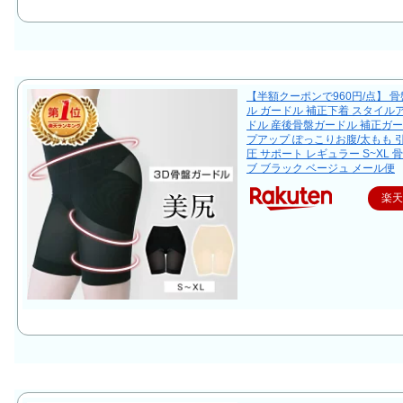
【半額クーポンで960円/点】 
ル ガードル 補正下着 スタイル
ドル 産後骨盤ガードル 補正ガー
プアップ ぽっこりお腹/太もも 
圧 サポート レギュラー S~XL 
ブ ブラック ベージュ メール便
楽