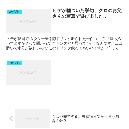
な」 って ブログに書いてたけど クロのポリシ...
ヒデが嘘ついた挙句、クロのお父
桃から学ぶ
さんの写真で遊び出した…
ヒデが韓国で タクシー乗る際ドリンク断られた一件ついて 「酔っ払
ってますか？って聞かれて チャンスだと思って "そうなんです、二日
酔いで水分が欲しいので このドリンク飲んでもいいですか？" って伝
えたら 見事にOK。笑」 って書いてたけど ...
桃から学ぶ
もはや怖すぎる…夫婦揃ってそう言う教
育方針？