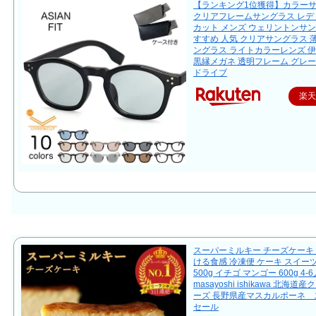
【ランキング1位獲得】カラー
クリアフレームサングラス レディ
カット メンズ ウェリントンサン
すすめ 人気 クリアサングラス 
ングラス ライトカラーレンズ 
黒縁メガネ 透明フレーム グレー
ドライブ
楽
スーパーミルキー チーズケーキ 
ける食感 冷凍便 ケーキ スイー
500g イチゴ マンゴー 600g 4-
masayoshi ishikawa 北海道
ーズ 長野県産マスカルポーネ 
セール