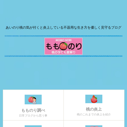
あいのり桃の気が付くと炎上している不器用な生き方を優しく見守るブログ
桃の炎上
もものり調べ
桃のこれまでの炎上を紹介
日常ブログから思う事