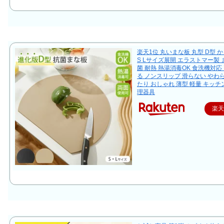
楽天1位 丸いまな板 丸型 D型 
S Lサイズ展開 エラストマー製 
菌 耐熱 熱湯消毒OK 食洗機対応
る ノンスリップ 滑らない やわ
たり おしゃれ 薄型 軽量 キッチ
理器具
楽