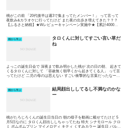
桃がこの前 「20代後半は週3で集まってたメンバー！」 って言って
夜飲み&カラオケに行ってたけど また夜の出歩き増えてきた？？？
【ふるさと納税】★Wレビューキャンペーン実施中★【累計4000万
個突破！】＼個数が選べる！／鉄板焼ハンバーグ...
タロくんに対してすごい言い草だ
桃から学ぶ
ね
よっこの誕生日会で 深夜まで飲み明かした桃が 次の日の朝、 起きて
くるタロくんに対して 「容赦無く朝早くから起きてくる人」 って言
ってたけど 二児の母のは思えない すごい衝撃的な言葉だったなー
【クーポン利用で★45%OFF】完全遮光100...
結局顔出ししてるし不満なのかな
桃から学ぶ
ー
桃がたろじろくんの誕生日当日の 朝の様子を動画に載せてたけど 5
月5日なのに タロくん顔出ししちゃってたね 特大 シナモロール クロ
ミ ポムポムプリン マイメロディ キティ くすみカラー 誕生日 バルー