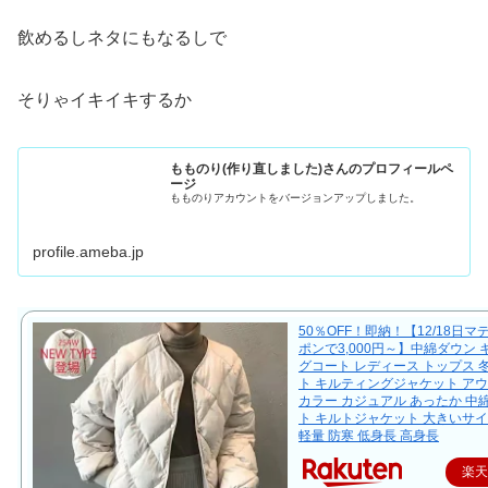
飲めるしネタにもなるしで
そりゃイキイキするか
もものり(作り直しました)さんのプロフィールペ
ージ
もものりアカウントをバージョンアップしました。
profile.ameba.jp
50％OFF！即納！【12/18日
ポンで3,000円～】中綿ダウン
グコート レディース トップス 
ト キルティングジャケット アウ
カラー カジュアル あったか 中
ト キルトジャケット 大きいサイ
軽量 防寒 低身長 高身長
楽