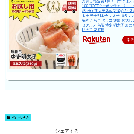
お試し商品 第1弾 ！《すぐ使
100円OFFクーポン付き！》【
感! ゆず明太子 3本 (210g) 2～
太子 辛子明太子 明太子 博多明
福岡 たらこ タラコ 通販 お試し
せグルメ 高級 博多 明太子 お
明太子 家庭用
楽
桃から学ぶ
シェアする