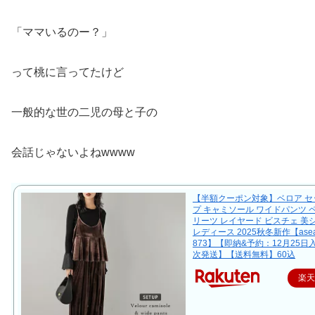
「ママいるのー？」
って桃に言ってたけど
一般的な世の二児の母と子の
会話じゃないよねwwww
【半額クーポン対象】ベロア セ
プ キャミソール ワイドパンツ 
リーツ レイヤード ビスチェ 美
レディース 2025秋冬新作【asea
873】【即納&予約：12月25日
次発送】【送料無料】60込
楽