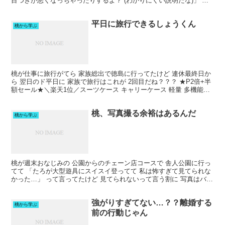
目つきが悪くなっちゃったりするよ？ (わかりにくい説明だな)」 っ
てタロくんに言ったらしいけど 見た目が悪くな...
平日に旅行できるしょうくん
桃から学ぶ
桃が仕事に旅行がてら 家族総出で徳島に行ってたけど 連休最終日か
ら 翌日のド平日に 家族で旅行はこれが 2回目だね？？？ ★P2倍+半
額セール★＼楽天1位／スーツケース キャリーケース 軽量 多機能キ
ャリーバッグ 機内持ち込み 多収納ポケッ...
桃、写真撮る余裕はあるんだ
桃から学ぶ
桃が週末おなじみの 公園からのチェーン店コースで 舎人公園に行っ
てて 「たろが大型遊具にスイスイ登ってて 私は怖すぎて見てられな
かった…」 って言ってたけど 見てられないって言う割に 写真はバッ
チリ撮ってて 余裕はあるんじゃん！ って思っち...
強がりすぎてない…？？離婚する
桃から学ぶ
前の行動じゃん