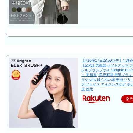
【P20倍17日23:59マデ】＼新
【公式】美顔器 リフトアップ ブ
レキブラシプラス / Brighte ELE
＋ 美顔器 | 美容家電 電気ブラシ
ラシ ems ほうれい線 美顔 ハリ
プ フェイス エイジングケア ボ
皮 首元
楽