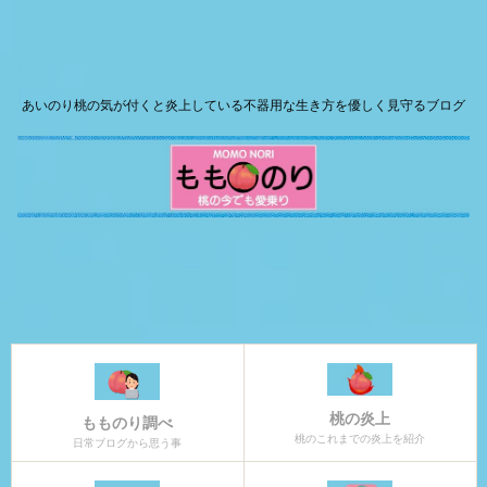
あいのり桃の気が付くと炎上している不器用な生き方を優しく見守るブログ
桃の炎上
もものり調べ
桃のこれまでの炎上を紹介
日常ブログから思う事