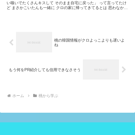
い嗅いでたくさんキスして そのまま自宅に戻った」 って言ってたけ
ど まさかこいたんも一緒に クロの家に帰ってきてるとは 思わなかっ
たなー 【4495円50%OFFで】【一部予約...
桃の韓国情報がクロよっこよりも遅いよ
ね
もう何をPR紹介しても信用できなさそう
ホーム
桃から学ぶ