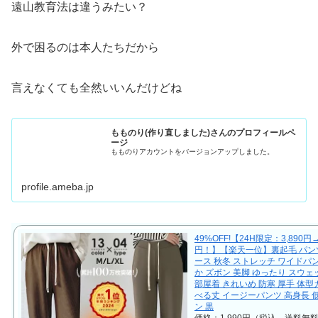
遠山教育法は違うみたい？
外で困るのは本人たちだから
言えなくても全然いいんだけどね
もものり(作り直しました)さんのプロフィールペ
ージ
もものりアカウントをバージョンアップしました。
profile.ameba.jp
49%OFF!【24H限定：3,890円→
円！】【楽天一位】裏起毛 パン
ース 秋冬 ストレッチ ワイドパ
か ズボン 美脚 ゆったり スウェ
部屋着 きれいめ 防寒 厚手 体型
べる丈 イージーパンツ 高身長 
ン 黒