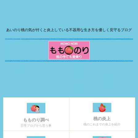
あいのり桃の気が付くと炎上している不器用な生き方を優しく見守るブログ
桃の炎上
もものり調べ
桃のこれまでの炎上を紹介
日常ブログから思う事