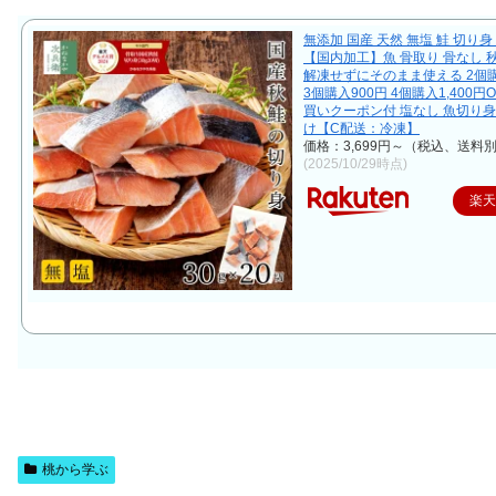
無添加 国産 天然 無塩 鮭 切り身 
【国内加工】魚 骨取り 骨なし 
解凍せずにそのまま使える 2個購
3個購入900円 4個購入1,400円
買いクーポン付 塩なし 魚切り身
け【C配送：冷凍】
価格：3,699円～（税込、送料別
(2025/10/29時点)
楽
桃から学ぶ