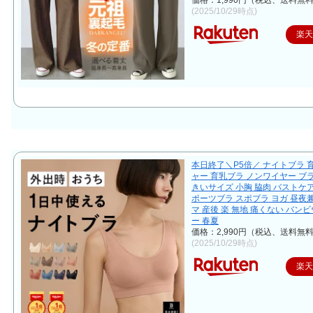
価格：1,990円（税込、送料無料
(2025/10/29時点)
楽
本日終了＼P5倍／ ナイトブラ 
ャー 育乳ブラ ノンワイヤー ブラ
きいサイズ 小胸 脇肉 バストケア
ポーツブラ スポブラ ヨガ 昼夜
マ 産後 楽 無地 痛くない バン
ー 春夏
価格：2,990円（税込、送料無料
(2025/10/29時点)
楽