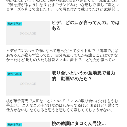
桃がまた() ジロくんにゆで卵を無理矢理食べさせてて 「最近またゆ
で卵を嫌がるようになり たまごサンドみたいな感じで 潰して塩とマ
ヨネーズを和えて出した！」 って写真付きで載せてたけど 結構閲覧
注意な写真で びっくりしちゃったよー プレイマ...
ヒデ、どの口が言ってんの。では
桃から学ぶ
ある
ヒデが "スマホって怖いなって思った"ってタイトルで 「電車でおば
あちゃんが座らず立ってた。 自分も立ってたから譲ることはできな
かったけど 周りの人たちは皆スマホに夢中で。 どなたか譲っていた
だけませんか って声をかけようか迷ってる間に お...
取り合いというか意地悪で暴力
桃から学ぶ
的…動画やめたら？
桃が年子育児で大変なことについて 「ママの取り合いだけはもうお
手上げ。 こんなこと今だけなのはわかってるけど 困るけど可愛くて
仕方がないし なくなると思うと悲しくて寂しくてしょうがない」 っ
て言ってたけど そんなに言うなら 動画撮ってる片手...
桃の教訓にタロくん号泣…
桃から学ぶ