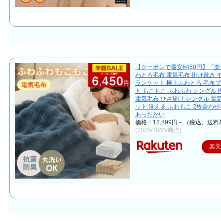
【クーポンで最安6450円】「楽
わとろ毛布 電気毛布 掛け敷き 
ランケット 極上ふわとろ 毛布
ト もこもこ ふわふわ シングル 
電気毛布 ひざ掛け シングル 電
ット 洗える ふわもこ 2枚合わせ
あったかい
価格：12,899円～（税込、送料
(2025/10/29時点)
楽