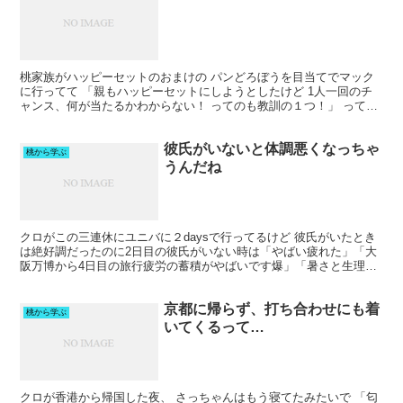
桃家族がハッピーセットのおまけの パンどろぼうを目当てでマック
に行ってて 「親もハッピーセットにしようとしたけど 1人一回のチ
ャンス、何が当たるかわからない！ ってのも教訓の１つ！」 って豪
語してたけど 自分たちが食べたいものを 譲れないか...
彼氏がいないと体調悪くなっちゃ
桃から学ぶ
うんだね
クロがこの三連休にユニバに２daysで行ってるけど 彼氏がいたとき
は絶好調だったのに2日目の彼氏がいない時は「やばい疲れた」「大
阪万博から4日目の旅行疲労の蓄積がやばいです爆」「暑さと生理痛
と頭痛とさすがの疲れ・・・」って感じで疲れたモード...
京都に帰らず、打ち合わせにも着
桃から学ぶ
いてくるって…
クロが香港から帰国した夜、 さっちゃんはもう寝てたみたいで 「匂