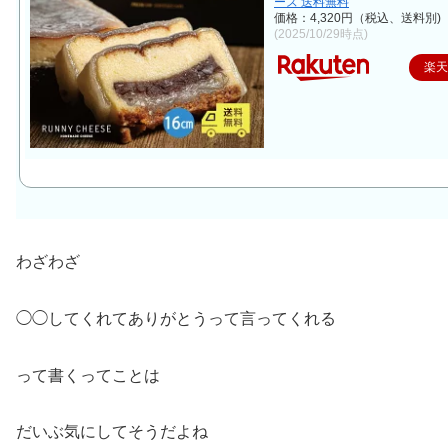
ーズ 送料無料
価格：4,320円（税込、送料別)
(2025/10/29時点)
楽
わざわざ
◯◯してくれてありがとうって言ってくれる
って書くってことは
だいぶ気にしてそうだよね