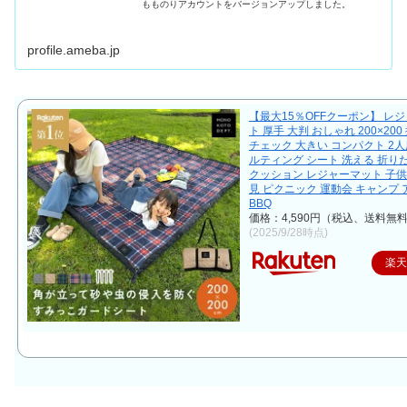
もものりアカウントをバージョンアップしました。
profile.ameba.jp
【最大15％OFFクーポン】 レ
ト 厚手 大判 おしゃれ 200×200
チェック 大きい コンパクト 2人
ルティング シート 洗える 折り
クッション レジャーマット 子供
見 ピクニック 運動会 キャンプ
BBQ
価格：4,590円（税込、送料無料
(2025/9/28時点)
楽