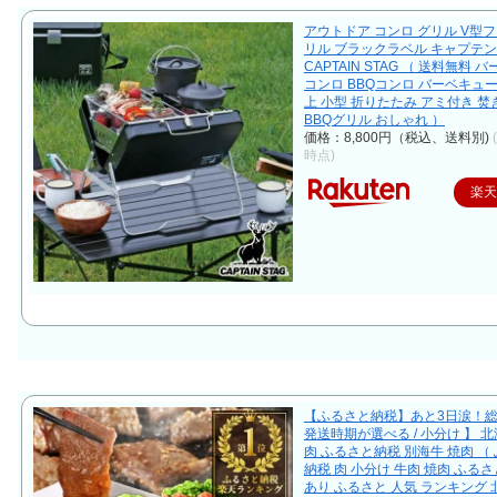
アウトドア コンロ グリル V型
リル ブラックラベル キャプテ
CAPTAIN STAG （ 送料無料 
コンロ BBQコンロ バーベキュ
上 小型 折りたたみ アミ付き 焚
BBQグリル おしゃれ ）
価格：8,800円（税込、送料別)
時点)
楽
【ふるさと納税】あと3日涙！総
発送時期が選べる / 小分け 】 北
肉 ふるさと納税 別海牛 焼肉 （
納税 肉 小分け 牛肉 焼肉 ふるさ
あり ふるさと 人気 ランキング 