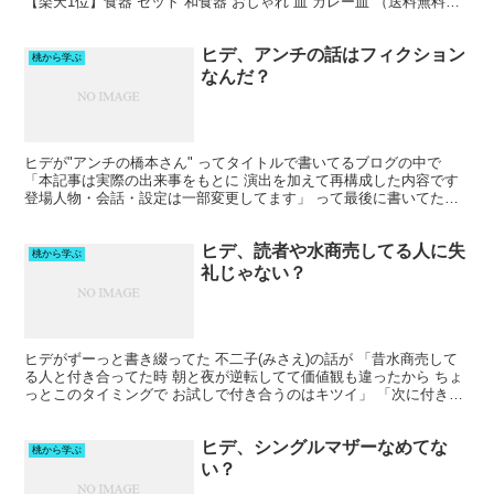
【楽天1位】食器 セット 和食器 おしゃれ 皿 カレー皿 （送料無料）
ナチュラルオーバルカレー皿＆パスタ皿...
ヒデ、アンチの話はフィクション
桃から学ぶ
なんだ？
ヒデが"アンチの橋本さん" ってタイトルで書いてるブログの中で
「本記事は実際の出来事をもとに 演出を加えて再構成した内容です
登場人物・会話・設定は一部変更してます」 って最後に書いてたけ
ど ならヒデが書き上げた フィクションの話じゃんw...
ヒデ、読者や水商売してる人に失
桃から学ぶ
礼じゃない？
ヒデがずーっと書き綴ってた 不二子(みさえ)の話が 「昔水商売して
る人と付き合ってた時 朝と夜が逆転してて価値観も違ったから ちょ
っとこのタイミングで お試しで付き合うのはキツイ」 「次に付き合
う人とは 結婚を前提に考えたいと思ってるので ...
ヒデ、シングルマザーなめてな
桃から学ぶ
い？