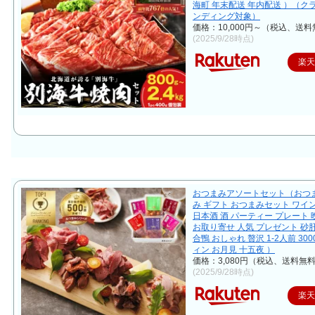
海町 年末配送 年内配送 ）（ク
ンディング対象）
価格：10,000円～（税込、送料
(2025/9/28時点)
楽
おつまみアソートセット（おつま
み ギフト おつまみセット ワイ
日本酒 酒 パーティー プレート 
お取り寄せ 人気 プレゼント 砂
合鴨 おしゃれ 贅沢 1-2人前 30
ィン お月見 十五夜 ）
価格：3,080円（税込、送料無料
(2025/9/28時点)
楽