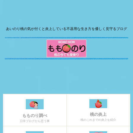
あいのり桃の気が付くと炎上している不器用な生き方を優しく見守るブログ
桃の炎上
もものり調べ
桃のこれまでの炎上を紹介
日常ブログから思う事