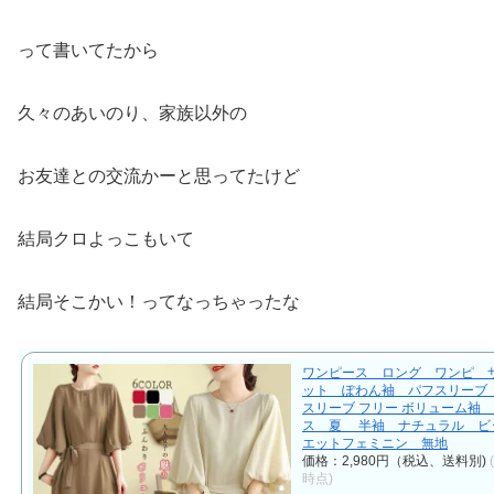
って書いてたから
久々のあいのり、家族以外の
お友達との交流かーと思ってたけど
結局クロよっこもいて
結局そこかい！ってなっちゃったな
ワンピース ロング ワンピ 
ット ぽわん袖 パフスリーブ
スリーブ フリー ボリューム袖
ス 夏 半袖 ナチュラル ビ
エットフェミニン 無地
価格：2,980円（税込、送料別)
時点)