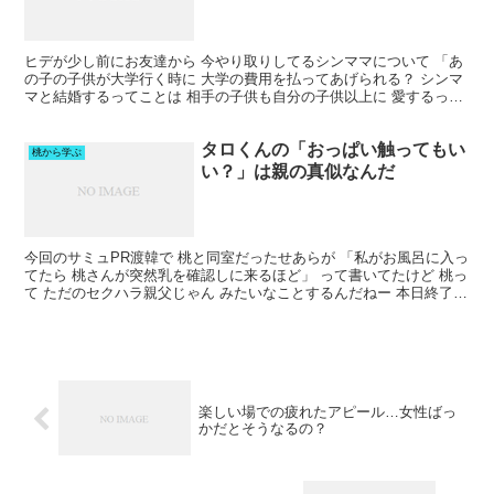
ヒデが少し前にお友達から 今やり取りしてるシンママについて 「あ
の子の子供が大学行く時に 大学の費用を払ってあげられる？ シンマ
マと結婚するってことは 相手の子供も自分の子供以上に 愛するって
ことだと思う。 そこまでして 破局したらすごく寂...
タロくんの「おっぱい触ってもい
桃から学ぶ
い？」は親の真似なんだ
今回のサミュPR渡韓で 桃と同室だったせあらが 「私がお風呂に入っ
てたら 桃さんが突然乳を確認しに来るほど」 って書いてたけど 桃っ
て ただのセクハラ親父じゃん みたいなことするんだねー 本日終了＼
P2倍／ ナイトブラ 育乳 ブラジャー 育...
楽しい場での疲れたアピール…女性ばっ
かだとそうなるの？