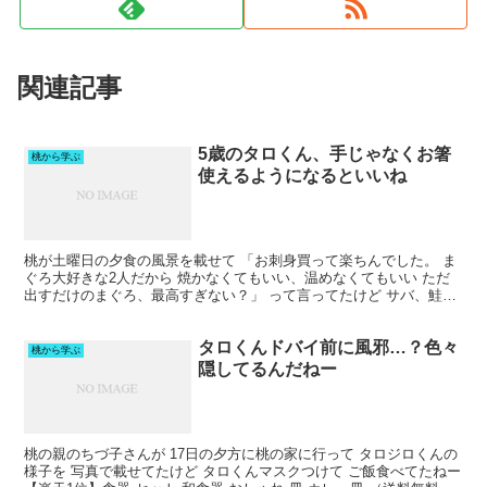
関連記事
5歳のタロくん、手じゃなくお箸
桃から学ぶ
使えるようになるといいね
桃が土曜日の夕食の風景を載せて 「お刺身買って楽ちんでした。 ま
ぐろ大好きな2人だから 焼かなくてもいい、温めなくてもいい ただ
出すだけのまぐろ、最高すぎない？」 って言ってたけど サバ、鮭に
変わる 楽ちんそのまま食材を 見つけられてよかっ...
タロくんドバイ前に風邪…？色々
桃から学ぶ
隠してるんだねー
桃の親のちづ子さんが 17日の夕方に桃の家に行って タロジロくんの
様子を 写真で載せてたけど タロくんマスクつけて ご飯食べてたねー