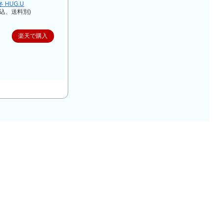
冬 HUG.U
税込、送料別)
楽天で購入