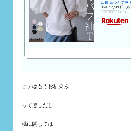
ム 白 黒 シャツ 秋 
価格：3,960円（
(2025/9/21時点)
ヒデはもうお馴染み
って感じだし
桃に関しては