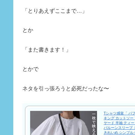
「とりあえずここまで…」
とか
「また書きます！」
とかで
ネタを引っ張ろうと必死だったな〜
Tシャツ感覚「 パフ 
キング カットソー 
ヤード 半袖 ティ
バルーンスリーブ 
きれいめ シンプル