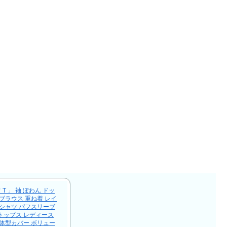
T 」 袖 ぽわん ドッ
ブラウス 重ね着 レイ
ーシャツ パフスリーブ
トップス レディース
 体型カバー ボリュー