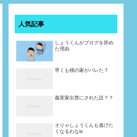
人気記事
しょうくんがブログを辞め
た理由
早くも桃の家がバレた？
義実家出禁にされた説？？
そりゃしょうくんも逃げた
くなるわなw