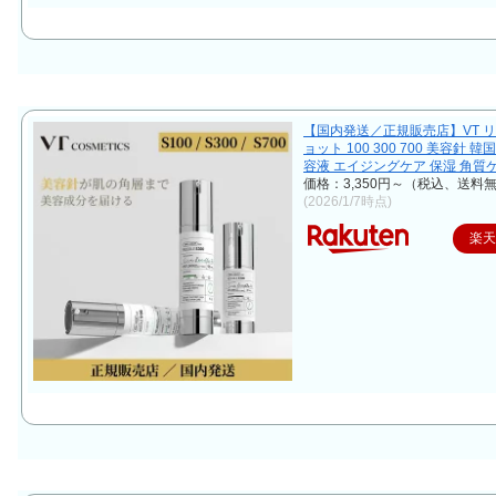
【国内発送／正規販売店】VT 
ョット 100 300 700 美容針 
容液 エイジングケア 保湿 角質
価格：3,350円～（税込、送料無
(2026/1/7時点)
楽