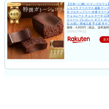
【日本一に輝いたケンズカフェ】
ショコラ クリスマス 歳暮 ケン
京 グルテンフリー 冷凍 テリー
チョコレート チョコ ケーキ 口
スイーツ プレゼント ギフト ボ
日 お祝い 帰省土産 手土産 冬ギフ
価格：4,850円（税込、送料無料
(2026/1/7時点)
楽