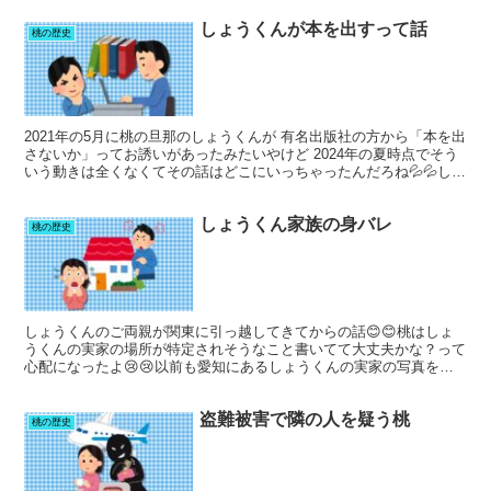
しょうくんが本を出すって話
桃の歴史
2021年の5月に桃の旦那のしょうくんが 有名出版社の方から「本を出
さないか」ってお誘いがあったみたいやけど 2024年の夏時点でそう
いう動きは全くなくてその話はどこにいっちゃったんだろね💦💦しょ
うくんも出版に対しては こんな感じでめちゃく...
しょうくん家族の身バレ
桃の歴史
しょうくんのご両親が関東に引っ越してきてからの話😊😊桃はしょ
うくんの実家の場所が特定されそうなこと書いてて大丈夫かな？って
心配になったよ😢😢以前も愛知にあるしょうくんの実家の写真を載
せたりして場所が特定されてたしなんならしょうくんママのTw...
盗難被害で隣の人を疑う桃
桃の歴史