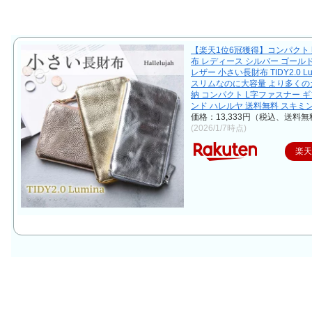
【楽天1位6冠獲得】コンパクト 
布 レディース シルバー ゴールド
レザー 小さい長財布 TIDY2.0 Lu
スリムなのに大容量 より多くの
納 コンパクト L字ファスナー ギ
ンド ハレルヤ 送料無料 スキミ
価格：13,333円（税込、送料無
(2026/1/7時点)
楽