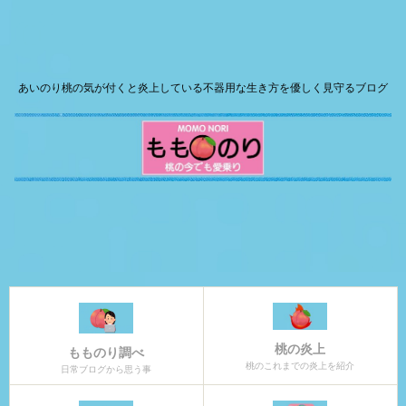
あいのり桃の気が付くと炎上している不器用な生き方を優しく見守るブログ
桃の炎上
もものり調べ
桃のこれまでの炎上を紹介
日常ブログから思う事