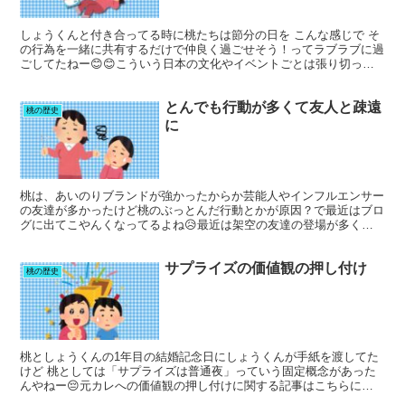
しょうくんと付き合ってる時に桃たちは節分の日を こんな感じで そ
の行為を一緒に共有するだけで仲良く過ごせそう！ってラブラブに過
ごしてたねー😊😊こういう日本の文化やイベントごとは張り切って
楽しむタイプかー！って思ってたんやけど タロ君とジロ君...
とんでも行動が多くて友人と疎遠
桃の歴史
に
桃は、あいのりブランドが強かったからか芸能人やインフルエンサー
の友達が多かったけど桃のぶっとんだ行動とかが原因？で最近はブロ
グに出てこやんくなってるよね😥最近は架空の友達の登場が多くな
ってる気がする😥😥自作自演の友人についてはこちらにまとめ...
サプライズの価値観の押し付け
桃の歴史
桃としょうくんの1年目の結婚記念日にしょうくんが手紙を渡してた
けど 桃としては「サプライズは普通夜」っていう固定概念があった
んやねー😔元カレへの価値観の押し付けに関する記事はこちらにま
とめてあります。 あす楽 誕生日ケーキ バースデーケーキ...