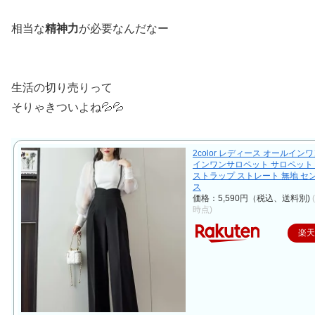
相当な
精神力
が必要なんだなー
生活の切り売りって
そりゃきついよね💦💦
2color レディース オールイン
インワンサロペット サロペット 
ストラップ ストレート 無地 セ
ス
価格：5,590円（税込、送料別)
時点)
楽